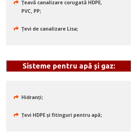
Țeavă canalizare corugată HDPE,
PVC, PP;
Țevi de canalizare Lisa;
Sisteme pentru apă și gaz:
Hidranți;
Țevi HDPE și fitinguri pentru apă;