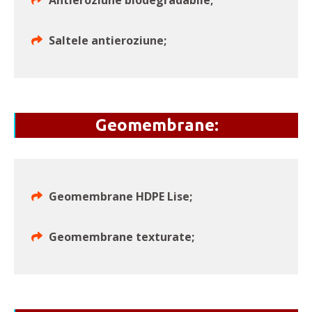
Antieroziune biodegradabile;
Saltele antieroziune;
Geomembrane:
Geomembrane HDPE Lise;
Geomembrane texturate;