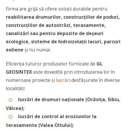
Firma are grijă să ofere soluții durabile pentru
reabilitarea drumurilor, construcțiilor de poduri,
construcțiilor de autostrăzi, terasamente,
canalizări sau pentru depozite de deșeuri
ecologice, sisteme de hidroizolații lacuri, parcuri
eoliene
și nu numai.
Eficiența tuturor produselor furnizate de
GL
GEOSINTEX
este dovedită prin introducerea lor în
numeroase proiecte și
lucrări
desfășurate în diverse
localități:
lucrări de drumuri naționale (Orăvița, Sibiu,
Vâlcea);
lucrări de control al eroziunilor la
terasamente (Valea Oltului);