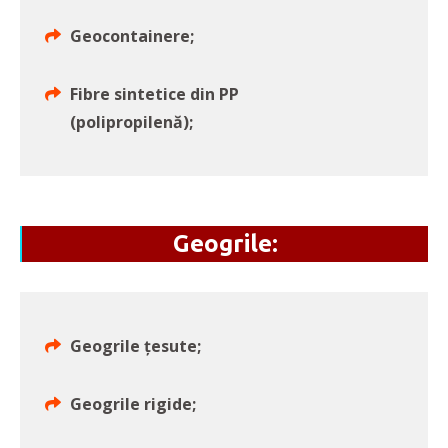
Geocontainere;
Fibre sintetice din PP
(polipropilenă);
Geogrile:
Geogrile țesute;
Geogrile rigide;