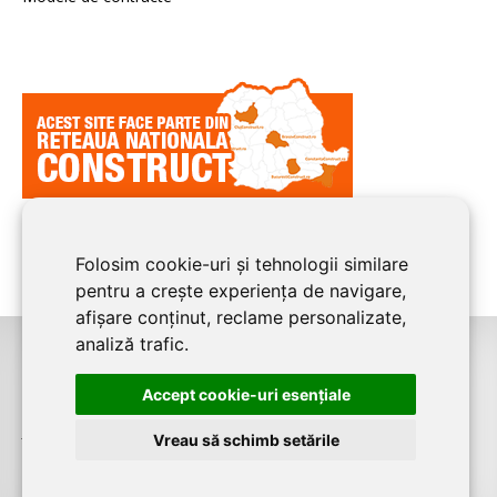
Folosim cookie-uri și tehnologii similare
pentru a crește experiența de navigare,
afișare conținut, reclame personalizate,
analiză trafic.
©2026
CLUJ CONSTRUCT
este un serviciu de promovare online pentru
Accept cookie-uri esenţiale
firme. Proiect digital dezvoltat de
LIVE COMMUNICATIONS SRL
, Cluj-Napoca,
J12/4191/2006, RO19492087
Vreau să schimb setările