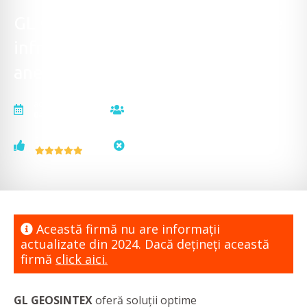
GL Geosintex - Produse destinate
infrastructurii drumurilor și
anexelor acestora
actualizat la
vizualizări
04.04.2024
13936
voturi
status
2
neactualizat
Această firmă nu are informaţii
actualizate din 2024. Dacă dețineți această
firmă
click aici.
GL GEOSINTEX
oferă soluții optime