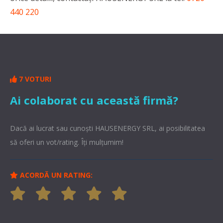
440 220
7 VOTURI
Ai colaborat cu această firmă?
Dacă ai lucrat sau cunoşti HAUSENERGY SRL, ai posibilitatea
să oferi un vot/rating. Îți mulțumim!
ACORDĂ UN RATING: