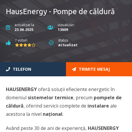
HausEnergy - Pompe de căldură
actualizat la
vizualizări
23.06.2025
13609
voturi
status
7
actualizat
TELEFON
TRIMITE MESAJ
HAUSENERGY
oferă soluții efieciente energetic în
domeniul
sistemelor termice
, precum
pompele de
căldură
, oferind servicii complete de
instalare
ale
acestora la nivel
național
.
Având peste 30 de ani de experiență,
HAUSENERGY