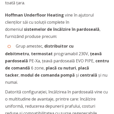
toată țara.
Hoffman Underfloor Heating
vine în ajutorul
clienților săi cu soluții complete în
domeniul
sistemelor de încălzire în pardoseală
,
furnizând produse precum:
Grup amestec,
distribuitor cu
debitmetru
,
termostat
programabil 230V,
țeavă
pardoseală
PE-Xa, țeavă pardoseală EVO PIPE,
centru
de comandă
6 zone,
placă cu nuturi
,
placă
tacker
,
modul de comanda pompă
și
centrală
și nu
numai.
Datorită configurației, încălzirea în pardoseală vine cu
o multitudine de avantaje, printre care: încălzire
uniformă, reducerea depunerii prafului, costuri
reduse și compatibilitatea cu surse regenerabile.