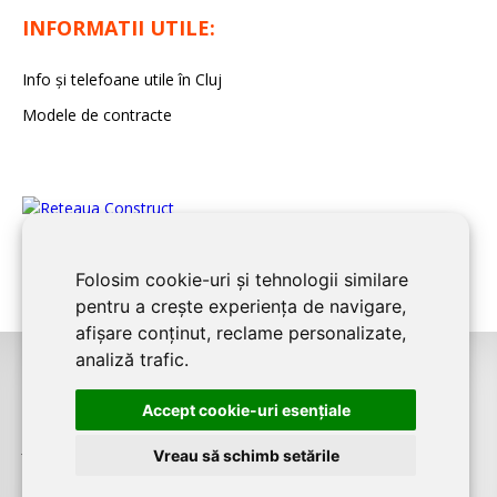
INFORMATII UTILE:
Info și telefoane utile în Cluj
Modele de contracte
Folosim cookie-uri și tehnologii similare
pentru a crește experiența de navigare,
afișare conținut, reclame personalizate,
analiză trafic.
©2026
CLUJ CONSTRUCT
este un serviciu de promovare online pentru
Accept cookie-uri esenţiale
firme. Proiect digital dezvoltat de
LIVE COMMUNICATIONS SRL
, Cluj-Napoca,
J12/4191/2006, RO19492087
Vreau să schimb setările