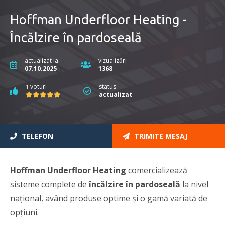
Hoffman Underfloor Heating -
Încălzire în pardoseală
actualizat la
vizualizări
07.10.2025
1368
voturi
status
1
actualizat
TELEFON
TRIMITE MESAJ
Hoffman Underfloor Heating
comercializează
sisteme complete de
încălzire în pardoseală
la nivel
național, având produse optime și o gamă variată de
opțiuni.