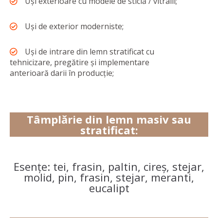
Uși exterioare cu modele de sticlă / vitralii;
Uși de exterior moderniste;
Uși de intrare din lemn stratificat cu
tehnicizare, pregătire și implementare
anterioară darii în producție;
Tâmplărie din lemn masiv sau
stratificat:
Esențe: tei, frasin, paltin, cireș, stejar,
molid, pin, frasin, stejar, meranti,
eucalipt