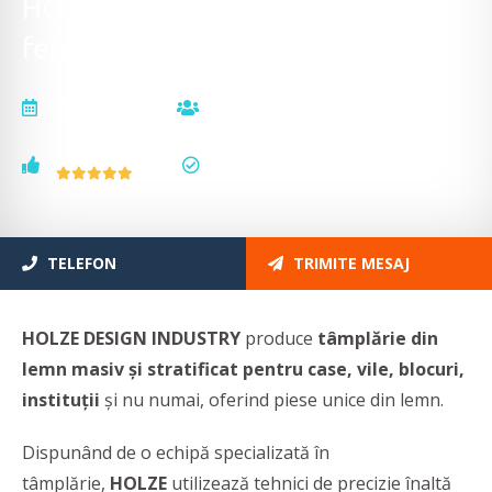
HOLZE DESIGN INDUSTRY - Uși și
ferestre din lemn stratificat
actualizat la
vizualizări
21.05.2026
18501
voturi
status
132
actualizat
TELEFON
TRIMITE MESAJ
HOLZE DESIGN INDUSTRY
produce
tâmplărie din
lemn masiv și stratificat pentru case, vile, blocuri,
instituții
și nu numai, oferind piese unice din lemn.
Dispunând de o echipă specializată în
tâmplărie,
HOLZE
utilizează tehnici de precizie înaltă