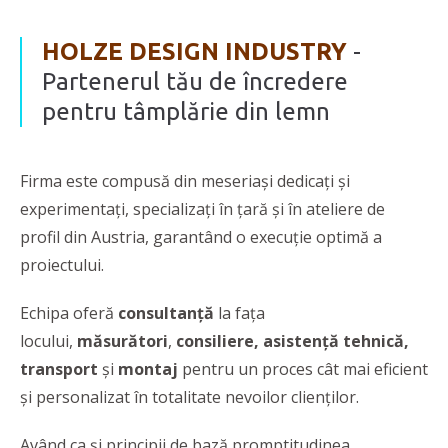
HOLZE DESIGN INDUSTRY
-
Partenerul tău de încredere
pentru tâmplărie din lemn
Firma este compusă din meseriași dedicați și
experimentați, specializați în țară și în ateliere de
profil din Austria, garantând o execuție optimă a
proiectului.
Echipa oferă
consultanță
la fața
locului,
măsurători
,
consiliere,
asistență tehnică,
transport
și
montaj
pentru un proces cât mai eficient
și personalizat în totalitate nevoilor clienților.
Având ca și principii de bază promptitudinea,