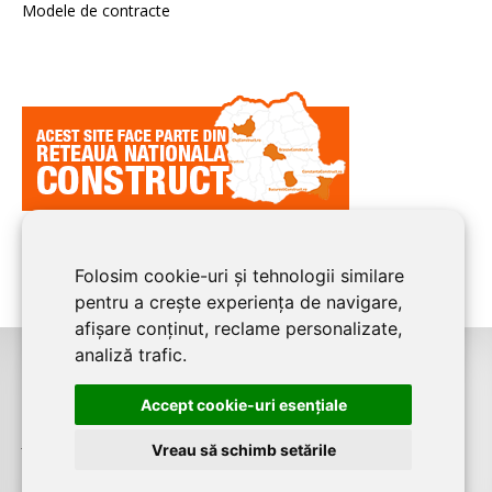
Modele de contracte
Folosim cookie-uri și tehnologii similare
pentru a crește experiența de navigare,
afișare conținut, reclame personalizate,
analiză trafic.
©2026
CLUJ CONSTRUCT
este un serviciu de promovare online pentru
Accept cookie-uri esenţiale
firme. Proiect digital dezvoltat de
LIVE COMMUNICATIONS SRL
, Cluj-Napoca,
J12/4191/2006, RO19492087
Vreau să schimb setările