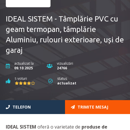
IDEAL SISTEM - Tâmplărie PVC cu
geam termopan, tâmplărie
Aluminiu, rulouri exterioare, uși de
garaj
actualizat la
vizualizări
09.10.2025
24766
voturi
status
5
actualizat
TELEFON
TRIMITE MESAJ
IDEAL SISTEM
oferă o varietate de
produse de