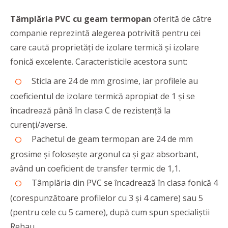
Tâmplăria PVC cu geam termopan
oferită de către
companie
reprezintă alegerea potrivită pentru cei
care caută proprietăţi de izolare termică și izolare
fonică excelente. Caracteristicile acestora sunt:
Sticla are 24 de mm grosime, iar profilele au
coeficientul de izolare termică apropiat de 1 și se
încadrează până în clasa C de rezistență la
curenți/averse.
Pachetul de geam termopan are 24 de mm
grosime şi foloseşte argonul ca şi gaz absorbant,
având un coeficient de transfer termic de 1,1.
Tâmplăria din PVC se încadrează în clasa fonică 4
(corespunzătoare profilelor cu 3 și 4 camere) sau 5
(pentru cele cu 5 camere), după cum spun specialiștii
Rehau.