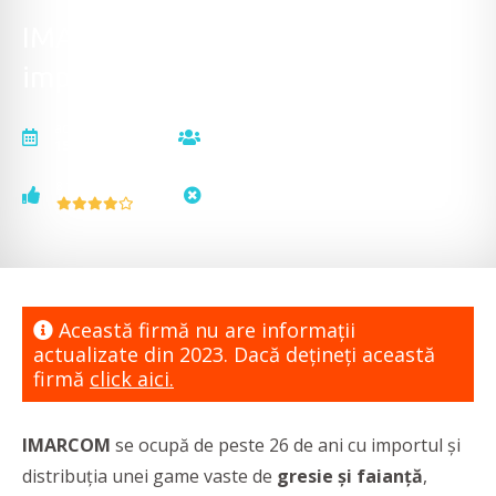
IMARCOM - Gresie și faianță
import Spania, obiecte sanitare
actualizat la
vizualizări
15.12.2023
27980
voturi
status
8
neactualizat
Această firmă nu are informaţii
actualizate din 2023. Dacă dețineți această
firmă
click aici.
IMARCOM
se ocupă de peste 26 de ani cu importul și
distribuția unei game vaste de
gresie și faianță
,