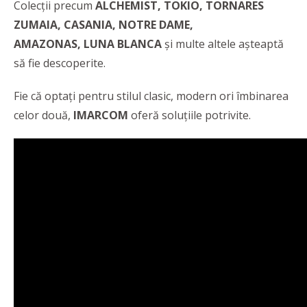
Colecții precum
ALCHEMIST, TOKIO, TORNARES
ZUMAIA, CASANIA, NOTRE DAME,
AMAZONAS, LUNA BLANCA
și multe altele așteaptă
să fie descoperite.
Fie că optați pentru stilul clasic, modern ori îmbinarea
celor două,
IMARCOM
oferă soluțiile potrivite.