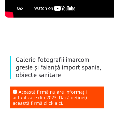
Galerie fotografii imarcom -
gresie și faianță import spania,
obiecte sanitare
Această firmă nu are informaţii
actualizate din 2023. Dacă dețineți
această firmă
click aici.