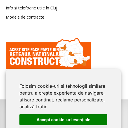
Info și telefoane utile în Cluj
Modele de contracte
Folosim cookie-uri și tehnologii similare
pentru a crește experiența de navigare,
afișare conținut, reclame personalizate,
analiză trafic.
©2026
CLUJ CONSTRUCT
este un serviciu de promovare online pentru
Accept cookie-uri esenţiale
firme. Proiect digital dezvoltat de
LIVE COMMUNICATIONS SRL
, Cluj-Napoca,