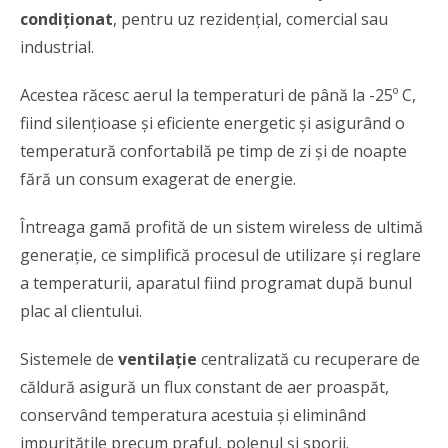
condiţionat
, pentru uz rezidenţial, comercial sau
industrial.
Acestea răcesc aerul la temperaturi de până la -25º C,
fiind silenţioase şi eficiente energetic şi asigurând o
temperatură confortabilă pe timp de zi şi de noapte
fără un consum exagerat de energie.
Întreaga gamă profită de un sistem wireless de ultimă
generaţie, ce simplifică procesul de utilizare şi reglare
a temperaturii, aparatul fiind programat după bunul
plac al clientului.
Sistemele de
ventilaţie
centralizată cu recuperare de
căldură asigură un flux constant de aer proaspăt,
conservând temperatura acestuia şi eliminând
impurităţile precum praful, polenul şi sporii.