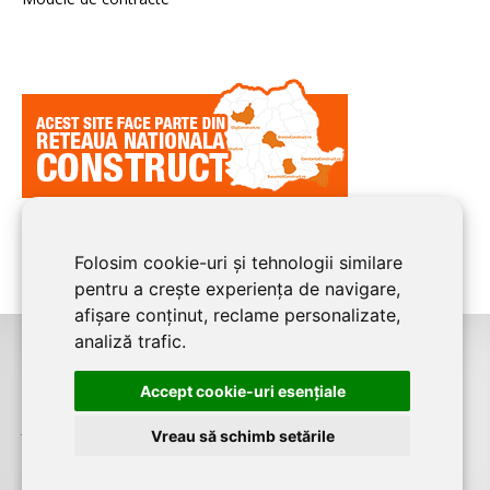
Folosim cookie-uri și tehnologii similare
pentru a crește experiența de navigare,
afișare conținut, reclame personalizate,
analiză trafic.
©2026
CLUJ CONSTRUCT
este un serviciu de promovare online pentru
Accept cookie-uri esenţiale
firme. Proiect digital dezvoltat de
LIVE COMMUNICATIONS SRL
, Cluj-Napoca,
J12/4191/2006, RO19492087
Vreau să schimb setările