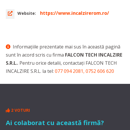
https://www.incalzirerom.ro/
Website:
Informaţiile prezentate mai sus în această pagină
sunt în acord scris cu firma
FALCON TECH INCALZIRE
S.R.L.
. Pentru orice detalii, contactaţi FALCON TECH
INCALZIRE S.R.L. la tel:
077 094 2081, 0752 606 620
2 VOTURI
Ai colaborat cu această firmă?