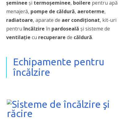
şeminee
şi
termoşeminee
,
boilere
pentru apă
menajeră,
pompe de căldură
,
aeroterme
,
radiatoare
, aparate de
aer condiţionat
, kit-uri
pentru
încălzire
în
pardoseală
şi sisteme de
ventilaţie
cu
recuperare
de
căldură
.
Echipamente pentru
încălzire