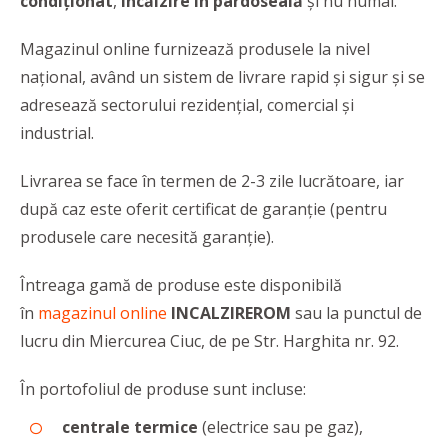
condiţionat
,
încălzire în pardoseală
şi nu numai.
Magazinul online furnizează
produsele la nivel
național, având un sistem de livrare rapid şi sigur și se
adresează sectorului rezidenţial, comercial şi
industrial.
Livrarea se face în termen de 2-3 zile lucrătoare, iar
după caz este oferit certificat de garanție (pentru
produsele care necesită garanție).
Întreaga gamă de produse este disponibilă
în
magazinul online
INCALZIREROM
sau la punctul de
lucru din Miercurea Ciuc, de pe Str. Harghita nr. 92.
În portofoliul de produse sunt incluse:
centrale termice
(electrice sau pe gaz),