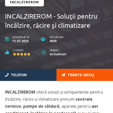
INCALZIREROM - Soluţii pentru
încălzire, răcire şi climatizare
actualizat la
vizualizări
11.07.2025
4030
voturi
status
2
actualizat
TELEFON
TRIMITE MESAJ
INCALZIREROM
oferă soluţii şi echipamente pentru
încălzire, răcire şi climatizare precum
centrale
termice
,
pompe de căldură
, aparate pentru
aer