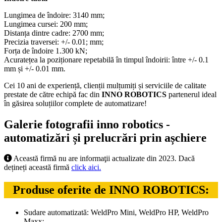
Lungimea de îndoire: 3140 mm;
Lungimea cursei: 200 mm;
Distanța dintre cadre: 2700 mm;
Precizia traversei: +/- 0.01; mm;
Forța de îndoire 1.300 kN;
Acuratețea la poziționare repetabilă în timpul îndoirii: între +/- 0.1
mm și +/- 0.01 mm.
Cei 10 ani de experiență, clienții mulțumiți și serviciile de calitate
prestate de către echipă fac din
INNO ROBOTICS
partenerul ideal
în găsirea soluțiilor complete de automatizare!
Galerie fotografii inno robotics -
automatizări și prelucrări prin așchiere
Această firmă nu are informaţii actualizate din 2023. Dacă
dețineți această firmă
click aici.
Produse oferite de INNO ROBOTICS:
Sudare automatizată: WeldPro Mini, WeldPro HP, WeldPro
Maxx;