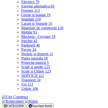
Electrice
79
Energie alternativa
65
Ferestre
113
Gresie si faianta
19
Instalatii
210
Lacuri si Vopsele
35
Materiale de constructii
120
Mobila
93
Mocheta - Covoare
18
Parchet
42
Pardoseli
46
Pavaje
24
Perdele si draperii
11
Piatra naturala
18
Protectia muncii
5
Scule si unelte
125
Scule si Utilaje
123
SERVICII
112
Transport
34
Usi
113
Utilaje
106
CATEGORII
Înscriere firmă