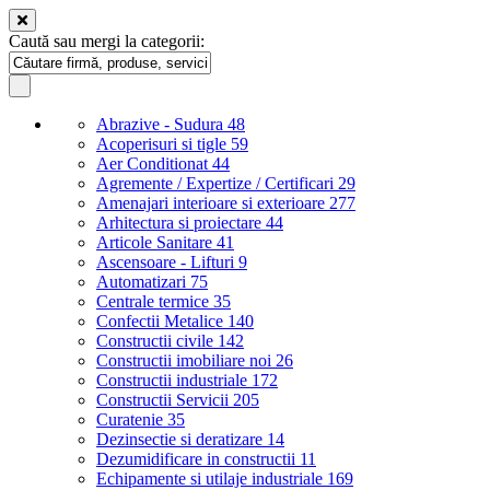
Caută sau mergi la categorii:
Abrazive - Sudura
48
Acoperisuri si tigle
59
Aer Conditionat
44
Agremente / Expertize / Certificari
29
Amenajari interioare si exterioare
277
Arhitectura si proiectare
44
Articole Sanitare
41
Ascensoare - Lifturi
9
Automatizari
75
Centrale termice
35
Confectii Metalice
140
Constructii civile
142
Constructii imobiliare noi
26
Constructii industriale
172
Constructii Servicii
205
Curatenie
35
Dezinsectie si deratizare
14
Dezumidificare in constructii
11
Echipamente si utilaje industriale
169