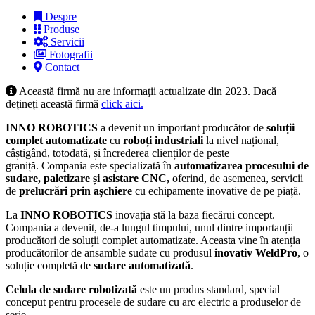
Despre
Produse
Servicii
Fotografii
Contact
Această firmă nu are informaţii actualizate din 2023. Dacă
dețineți această firmă
click aici.
INNO ROBOTICS
a devenit un important producător de
soluții
complet automatizate
cu
roboți industriali
la nivel național,
câștigând, totodată, și încrederea clienților de peste
graniță. Compania este specializată în
automatizarea procesului de
sudare, paletizare și asistare CNC,
oferind, de asemenea, servicii
de
prelucrări prin așchiere
cu echipamente inovative de pe piață.
La
INNO ROBOTICS
inovația stă la baza fiecărui concept.
Compania a devenit, de-a lungul timpului, unul dintre importanții
producători de soluții complet automatizate. Aceasta vine în atenția
producătorilor de ansamble sudate cu produsul
inovativ WeldPro
, o
soluție completă de
sudare automatizată
.
Celula de sudare robotizată
este un produs standard, special
conceput pentru procesele de sudare cu arc electric a produselor de
serie.