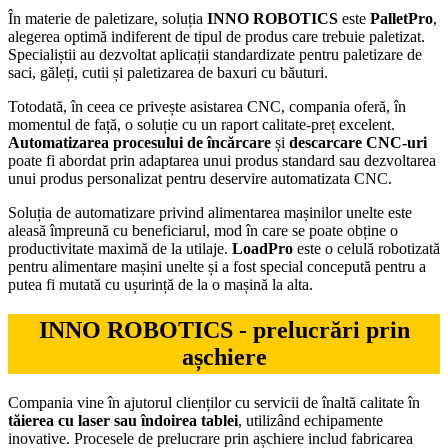
În materie de paletizare, soluția
INNO ROBOTICS
este
PalletPro
,
alegerea optimă indiferent de tipul de produs care trebuie paletizat.
Specialiștii au dezvoltat aplicații standardizate pentru paletizare de
saci, găleți, cutii și paletizarea de baxuri cu băuturi.
Totodată, în ceea ce privește asistarea CNC, compania oferă, în
momentul de față, o soluție cu un raport calitate-preț excelent.
Automatizarea procesului de încărcare
și
descarcare CNC-uri
poate fi abordat prin adaptarea unui produs standard sau dezvoltarea
unui produs personalizat pentru deservire automatizata CNC.
Soluția de automatizare privind alimentarea mașinilor unelte este
aleasă împreună cu beneficiarul, mod în care se poate obține o
productivitate maximă de la utilaje.
LoadPro
este o celulă robotizată
pentru alimentare mașini unelte și a fost special concepută pentru a
putea fi mutată cu ușurință de la o mașină la alta.
INNO ROBOTICS - prelucrări prin
așchiere
Compania vine în ajutorul clienților cu servicii de înaltă calitate în
tăierea cu laser sau îndoirea tablei
, utilizând echipamente
inovative. Procesele de prelucrare prin așchiere includ fabricarea