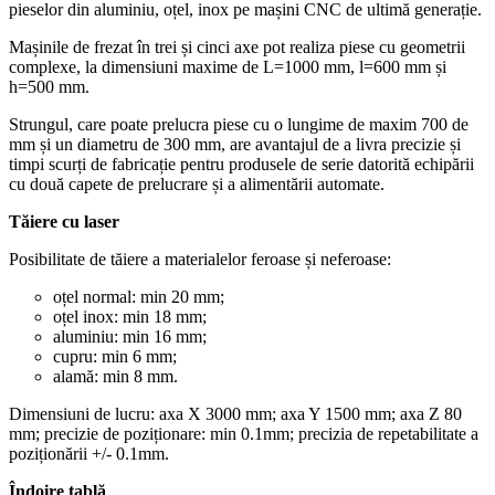
pieselor din aluminiu, oțel, inox pe mașini CNC de ultimă generație.
Mașinile de frezat în trei și cinci axe pot realiza piese cu geometrii
complexe, la dimensiuni maxime de L=1000 mm, l=600 mm și
h=500 mm.
Strungul, care poate prelucra piese cu o lungime de maxim 700 de
mm și un diametru de 300 mm, are avantajul de a livra precizie și
timpi scurți de fabricație pentru produsele de serie datorită echipării
cu două capete de prelucrare și a alimentării automate.
Tăiere cu laser
Posibilitate de tăiere a materialelor feroase și neferoase:
oțel normal: min 20 mm;
oțel inox: min 18 mm;
aluminiu: min 16 mm;
cupru: min 6 mm;
alamă: min 8 mm.
Dimensiuni de lucru: axa X 3000 mm; axa Y 1500 mm; axa Z 80
mm; precizie de poziționare: min 0.1mm; precizia de repetabilitate a
poziționării +/- 0.1mm.
Îndoire tablă