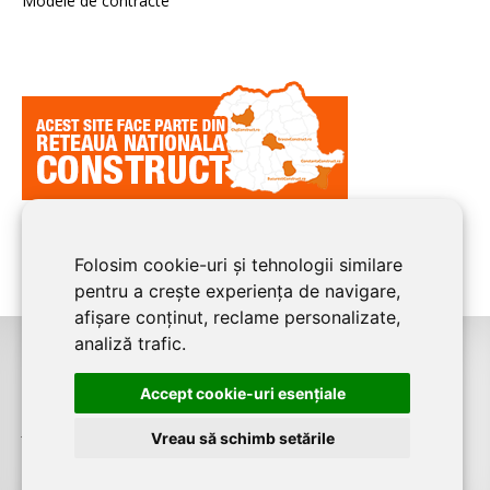
Modele de contracte
Folosim cookie-uri și tehnologii similare
pentru a crește experiența de navigare,
afișare conținut, reclame personalizate,
analiză trafic.
©2026
CLUJ CONSTRUCT
este un serviciu de promovare online pentru
Accept cookie-uri esenţiale
firme. Proiect digital dezvoltat de
LIVE COMMUNICATIONS SRL
, Cluj-Napoca,
J12/4191/2006, RO19492087
Vreau să schimb setările