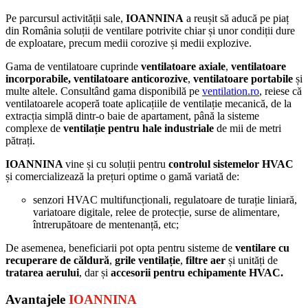
Pe parcursul activității sale,
IOANNINA
a reușit să aducă pe piaț
din România soluții de ventilare potrivite chiar și unor condiții dure
de exploatare, precum medii corozive și medii explozive.
Gama de ventilatoare cuprinde
ventilatoare axiale
,
ventilatoare
incorporabile, ventilatoare anticorozive
,
ventilatoare portabile
și
multe altele. Consultând gama disponibilă pe
ventilation.ro
, reiese că
ventilatoarele acoperă toate aplicațiile de ventilație mecanică, de la
extracția simplă dintr-o baie de apartament, până la sisteme
complexe de
ventilație pentru hale industriale
de mii de metri
pătrați.
IOANNINA
vine și cu soluții pentru
controlul sistemelor HVAC
și comercializează la prețuri optime o gamă variată de:
senzori HVAC multifuncționali, regulatoare de turație liniară,
variatoare digitale, relee de protecție, surse de alimentare,
întrerupătoare de mentenanță, etc;
De asemenea, beneficiarii pot opta pentru sisteme de
ventilare cu
recuperare de căldură
,
grile ventilație
,
filtre aer
și unități de
tratarea aerului
, dar și
accesorii pentru echipamente HVAC.
Avantajele
IOANNINA