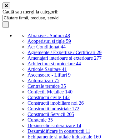
Caută sau mergi la categorii:
Abrazive - Sudura
48
Acoperisuri si tigle
59
Aer Conditionat
44
Agremente / Expertize / Certificari
29
Amenajari interioare si exterioare
277
Arhitectura si proiectare
44
Articole Sanitare
41
Ascensoare - Lifturi
9
Automatizari
75
Centrale termice
35
Confectii Metalice
140
Constructii civile
142
Constructii imobiliare noi
26
Constructii industriale
172
Constructii Servicii
205
Curatenie
35
Dezinsectie si deratizare
14
Dezumidificare in constructii
11
Echipamente si utilaje industriale
169