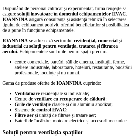
Dispunând de personal calificat și experimentat, firma reușește să
asigure
soluții inovatoare în domeniul echipamentelor HVAC
.
IOANNINA
asigură consultanță și asistență tehnică în selectarea
tipului de echipament potrivit, oferind beneficiarilor și posibilitatea
de a pune în funcțiune echipamentele.
IOANNINA
se adresează sectorului
rezidențial, comercial și
industrial
cu
soluții pentru ventilația, tratarea și filtrarea
aerului
. Echipamentele sunt utile pentru spații precum:
centre comerciale, parcări, săli de cinema, instituții, ferme,
ateliere industriale, laboratoare, hoteluri, restaurante, bucătării
profesionale, locuințe și nu numai.
Gama de produse oferite de
IOANNINA
cuprinde:
Ventilatoare
rezidențiale și industriale;
Centre de
ventilare cu recuperare de căldură
;
Grile de ventilație
clasice și din aluminiu anodizat;
Sisteme de
control HVAC
;
Filtre aer
și unități de filtrare și tratare aer;
Baterii de încălzire, motoare electrice și accesorii mecanice.
Soluții pentru ventilația spațiilor