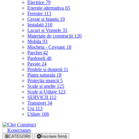
Electrice
79
Energie alternativa
65
Ferestre
113
Gresie si faianta
19
Instalatii
210
Lacuri si Vopsele
35
Materiale de constructii
120
Mobila
93
Mocheta - Covoare
18
Parchet
42
Pardoseli
46
Pavaje
24
Perdele si draperii
11
Piatra naturala
18
Protectia muncii
5
Scule si unelte
125
Scule si Utilaje
123
SERVICII
112
Transport
34
Usi
113
Utilaje
106
CATEGORII
Înscriere firmă