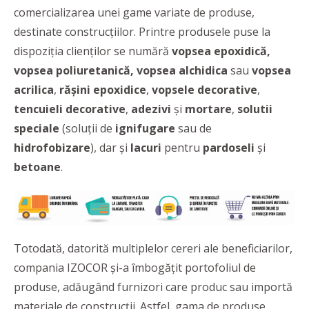
comercializarea unei game variate de produse,
destinate construcțiilor. Printre produsele puse la
dispoziția clienților se numără
vopsea epoxidică,
vopsea poliuretanică, vopsea alchidica
sau
vopsea
acrilica
,
rășini
epoxidice
,
vopsele
decorative
,
tencuieli
decorative
,
adezivi
și
mortare
,
solutii
speciale
(soluții de
ignifugare
sau de
hidrofobizare
), dar și
lacuri
pentru
pardoseli
și
betoane
.
Totodată, datorită multiplelor cereri ale beneficiarilor,
compania IZOCOR și-a îmbogățit portofoliul de
produse, adăugând furnizori care produc sau importă
materiale de construcții. Astfel, gama de produse