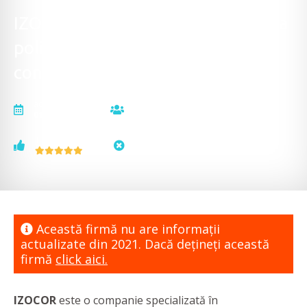
IZOCOR - rășină epoxidică, vopsea
poliuretanică, materiale de
construcții
actualizat la
vizualizări
01.10.2021
6966
voturi
status
1
neactualizat
Această firmă nu are informaţii
actualizate din 2021. Dacă dețineți această
firmă
click aici.
IZOCOR
este o companie specializată în