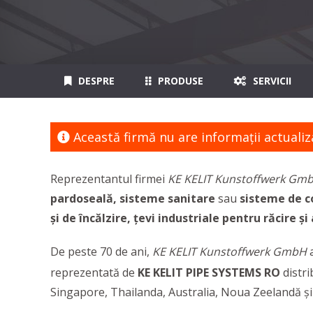
DESPRE
PRODUSE
SERVICII
Această firmă nu are informaţii actualiz
Reprezentantul firmei
KE KELIT Kunstoffwerk Gm
pardoseală, sisteme sanitare
sau
sisteme de c
și de încălzire, țevi industriale pentru răcire ș
De peste 70 de ani,
KE KELIT Kunstoffwerk GmbH
a
reprezentată de
KE KELIT PIPE SYSTEMS RO
distri
Singapore, Thailanda, Australia, Noua Zeelandă ș