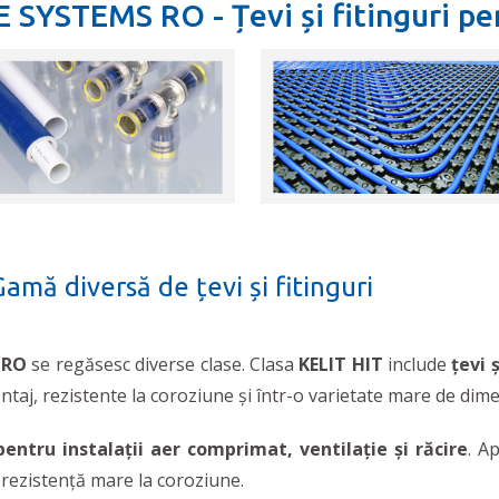
 SYSTEMS RO - Țevi și fitinguri pen
Gamă diversă de țevi și fitinguri
 RO
se regăsesc diverse clase. Clasa
KELIT HIT
include
țevi 
ontaj, rezistente la coroziune și într-o varietate mare de dime
 pentru instalații aer comprimat, ventilație și răcire
. A
 rezistență mare la coroziune.