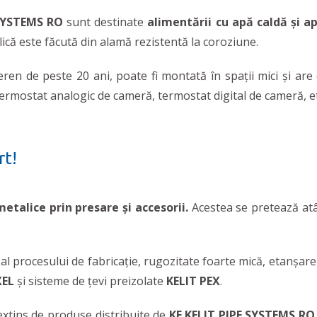
SYSTEMS RO
sunt destinate
alimentării cu apă caldă și a
lică este făcută din alamă rezistentă la coroziune.
ren de peste 20 ani, poate fi montată în spații mici și are d
termostat analogic de cameră, termostat digital de cameră, et
rt!
metalice prin presare și accesorii.
Acestea se pretează atât
l procesului de fabricație, rugozitate foarte mică, etanșare 
XEL
și sisteme de țevi preizolate
KELIT PEX
.
extins de produse distribuite de
KE KELIT PIPE SYSTEMS RO