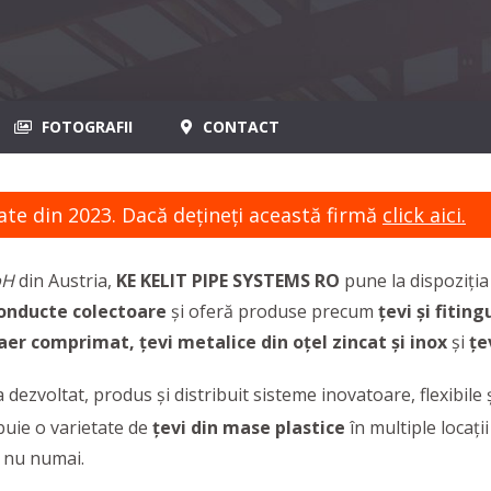
FOTOGRAFII
CONTACT
ate din 2023. Dacă dețineți această firmă
click aici.
bH
din Austria,
KE KELIT PIPE SYSTEMS RO
pune la dispoziția
onducte colectoare
și oferă
produse precum
țevi și fitin
i aer comprimat, țevi metalice din oțel zincat și inox
și
țe
 dezvoltat, produs și distribuit sisteme inovatoare, flexibile 
buie o varietate de
țevi din mase plastice
în multiple locați
i nu numai.