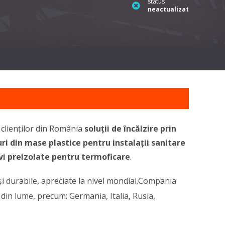
status
neactualizat
 clienților din România
soluții de încălzire prin
guri din mase plastice pentru instalații sanitare
vi preizolate pentru termoficare
.
și durabile, apreciate la nivel mondial.
Compania
i din lume, precum: Germania, Italia, Rusia,