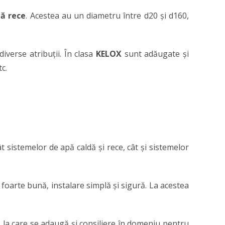
pă rece
. Acestea au un diametru între d20 și d160,
iverse atribuții. În clasa
KELOX
sunt adăugate și
c.
 sistemelor de apă caldă și rece, cât și sistemelor
foarte bună, instalare simplă și sigură. La acestea
, la care se adaugă și consiliere în domeniu pentru