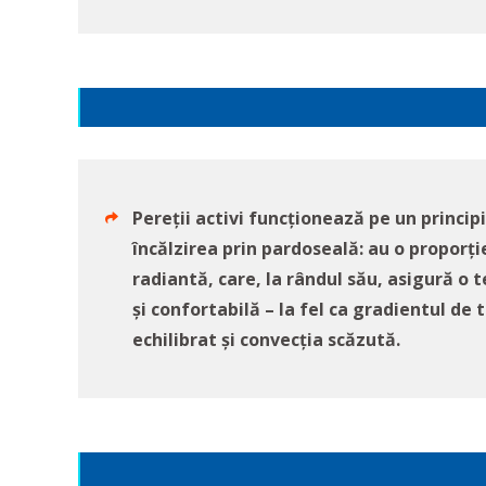
Pereții activi funcționează pe un principi
încălzirea prin pardoseală: au o proporți
radiantă, care, la rândul său, asigură o
și confortabilă – la fel ca gradientul d
echilibrat și convecția scăzută.