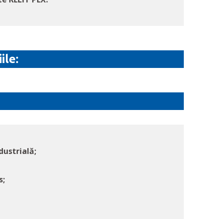
ile:
dustrială;
s;