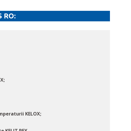
S RO:
IX;
emperaturii KELOX;
te KELIT PEX.