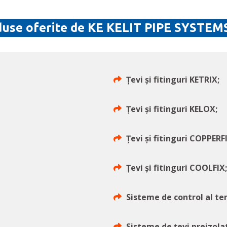
use oferite de KE KELIT PIPE SYSTEM
Țevi și fitinguri KETRIX;
Țevi și fitinguri KELOX;
Țevi și fitinguri COPPERF
Țevi și fitinguri COOLFIX;
Sisteme de control al t
Sisteme de țevi preizola