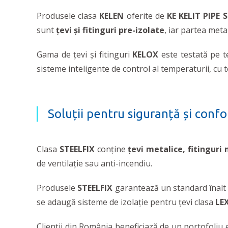
Produsele clasa
KELEN
oferite de
KE KELIT PIPE 
sunt
țevi și fitinguri pre-izolate
, iar partea meta
Gama de țevi și fitinguri
KELOX
este testată pe te
sisteme inteligente de control al temperaturii, cu 
Soluții pentru siguranță și confo
Clasa
STEELFIX
conține
țevi metalice, fitinguri 
de ventilație sau anti-incendiu.
Produsele
STEELFIX
garantează un standard înalt a
se adaugă sisteme de izolație pentru țevi clasa
LE
Clienții din România beneficiază de un portofoliu 