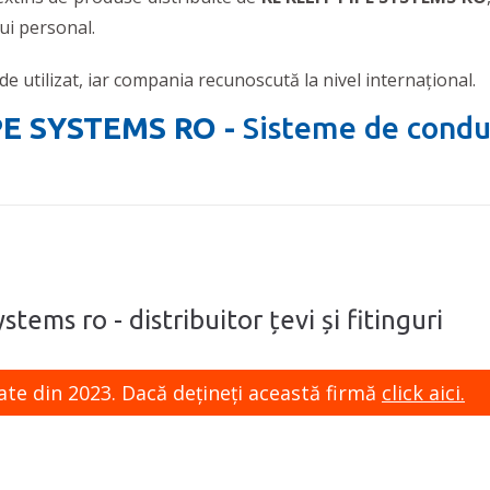
ui personal.
de utilizat, iar compania recunoscută la nivel internațional.
PE SYSTEMS RO -
Sisteme de condu
stems ro - distribuitor țevi și fitinguri
ate din 2023. Dacă dețineți această firmă
click aici.