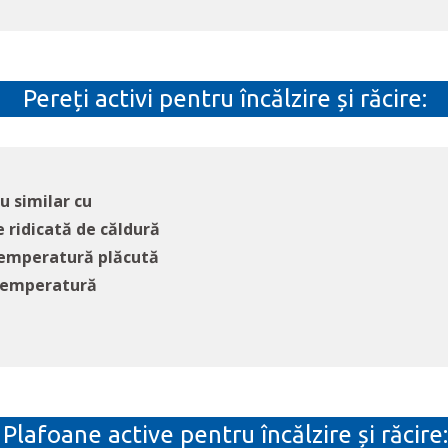
Pereți activi pentru încălzire și răcire:
u similar cu
e ridicată de căldură
 temperatură plăcută
e temperatură
Plafoane active pentru încălzire și răcire: