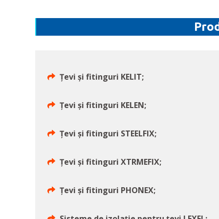
Prod
Țevi și fitinguri KELIT;
Țevi și fitinguri KELEN;
Țevi și fitinguri STEELFIX;
Țevi și fitinguri XTRMEFIX;
Țevi și fitinguri PHONEX;
Sisteme de izolație pentru țevi LEXEL;