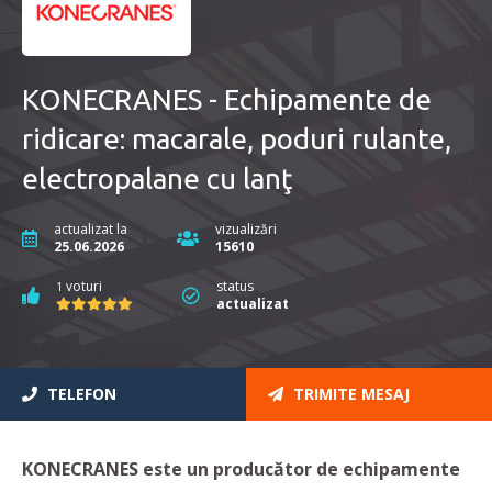
KONECRANES - Echipamente de
ridicare: macarale, poduri rulante,
electropalane cu lanţ
actualizat la
vizualizări
25.06.2026
15610
voturi
status
1
actualizat
TELEFON
TRIMITE MESAJ
KONECRANES este un producător de
echipamente