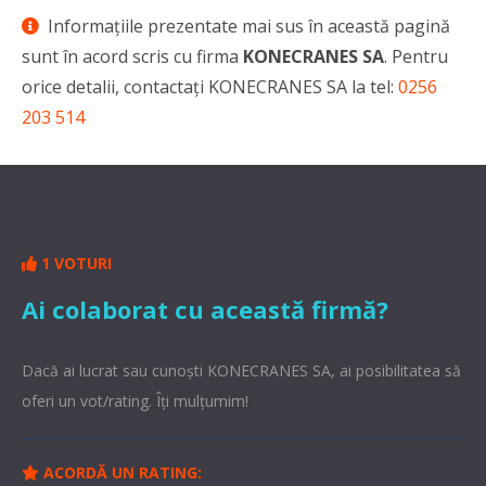
Informaţiile prezentate mai sus în această pagină
sunt în acord scris cu firma
KONECRANES SA
. Pentru
orice detalii, contactaţi KONECRANES SA la tel:
0256
203 514
1 VOTURI
Ai colaborat cu această firmă?
Dacă ai lucrat sau cunoşti KONECRANES SA, ai posibilitatea să
oferi un vot/rating. Îți mulțumim!
ACORDĂ UN RATING: