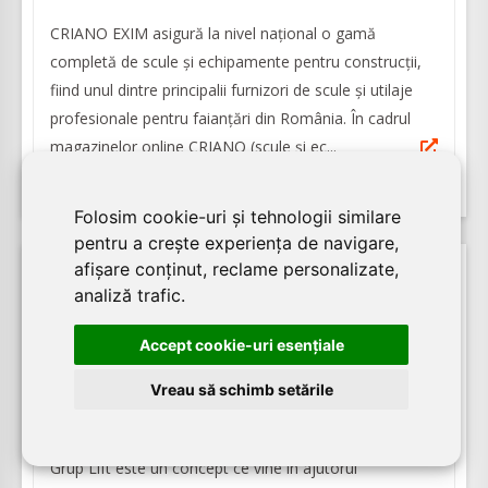
CRIANO EXIM asigură la nivel național o gamă
completă de scule și echipamente pentru construcții,
fiind unul dintre principalii furnizori de scule și utilaje
profesionale pentru faianțări din România. În cadrul
magazinelor online CRIANO (scule și ec...
Folosim cookie-uri și tehnologii similare
pentru a crește experiența de navigare,
afișare conținut, reclame personalizate,
analiză trafic.
23.03.2026
14874
vizualizari
Accept cookie-uri esenţiale
Vreau să schimb setările
GRUP LIFT - Lifturi - Ascensoare - Scări și
Trotuare Rulante - Sisteme de parcare
Grup Lift este un concept ce vine în ajutorul