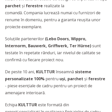
parchet
și
ferestre
realizate la
comandă. Compania lucrează numai cu furnizori de
renume în domeniu, pentru a garanta reușita unor
proiecte exemplare.
Soluțiile partenerilor
(Lebo Doors,
Wippro,
Internorm, Bauwerk, Griffwerk,
Ter Hürne)
sunt
testate în repetate rânduri, iar nivelul de calitate se
confirmă cu fiecare proiect nou.
De peste 10 ani,
KULTTUR
înseamnă
sisteme
personalizate 100%
pentru
uși, parchet
și
ferestre
- piese esențiale de cadru pentru un proiect de
amenajare interioară.
Echipa
KULTTUR
este formată din
experți specializați în realizarea finisajelor de cadru,