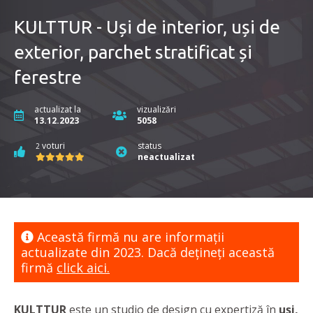
KULTTUR - Uși de interior, uși de
exterior, parchet stratificat și
ferestre
actualizat la
vizualizări
13.12.2023
5058
voturi
status
2
neactualizat
Această firmă nu are informaţii
actualizate din 2023. Dacă dețineți această
firmă
click aici.
KULTTUR
este un studio de design cu expertiză în
uși,