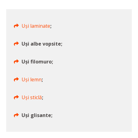
Uși laminate
;
Uși albe vopsite;
Uși filomuro;
Uși lemn
;
Uși sticlă
;
Uși glisante;