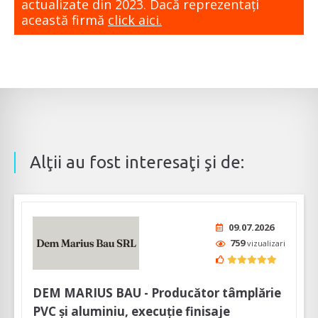
actualizate din 2023. Dacă reprezentaţi
această firmă
click aici.
Alţii au fost interesaţi şi de:
09.07.2026
759
vizualizari
DEM MARIUS BAU - Producător tâmplărie
PVC și aluminiu, execuție finisaje