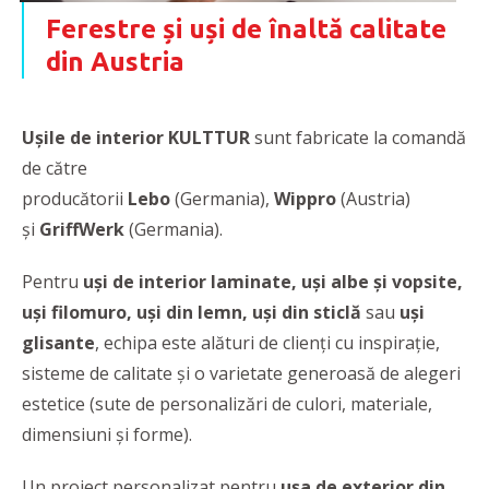
Ferestre și uși de înaltă calitate
din Austria
Ușile de interior
KULTTUR
sunt fabricate la comandă
de către
producătorii
Lebo
(Germania),
Wippro
(Austria)
și
GriffWerk
(Germania).
Pentru
uși de interior laminate, uși albe și vopsite,
uși filomuro, uşi din lemn, uși din sticlă
sau
uși
glisante
, echipa este alături de clienți cu
inspirație,
sisteme de calitate și o varietate generoasă de alegeri
estetice (sute de personalizări de culori, materiale,
dimensiuni și forme).
Un proiect personalizat pentru
ușa de exterior
din