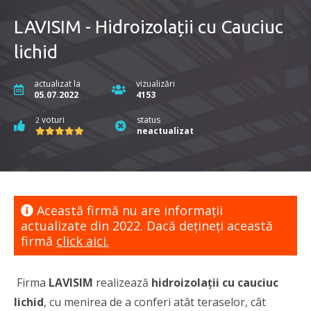
LAVISIM - Hidroizolații cu Cauciuc
lichid
actualizat la
vizualizări
05.07.2022
4153
voturi
status
2
neactualizat
Această firmă nu are informaţii
actualizate din 2022. Dacă dețineți această
firmă
click aici.
Firma
LAVISIM
realizează
hidroizolații cu cauciuc
lichid
, cu menirea de a conferi atât teraselor, cât