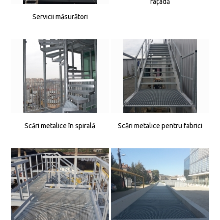
fațadă
Servicii măsurători
Scări metalice în spirală
Scări metalice pentru fabrici