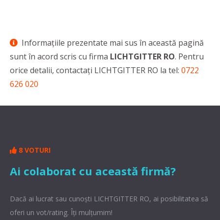
Informaţiile prezentate mai sus în această pagină
sunt în acord scris cu firma
LICHTGITTER RO
. Pentru
orice detalii, contactaţi LICHTGITTER RO la tel:
0722
626 020
8 VOTURI
Ai colaborat cu această firmă?
Dacă ai lucrat sau cunoşti LICHTGITTER RO, ai posibilitatea să
oferi un vot/rating. Îți mulțumim!