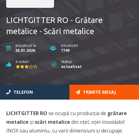
LICHTGITTER RO - Grătare
metalice - Scări metalice
actualizat la
vizualizări
26.01.2026
7749
voturi
status
8
actualizat
TELEFON
TRIMITE MESAJ
LICHTGITTER RO
se ocupă cu producția de
grătare
metalice
și
scări metalice
din oțel, oțel-inoxidabil
INOX sau aluminiu, cu varii dimensiuni și decupaje.