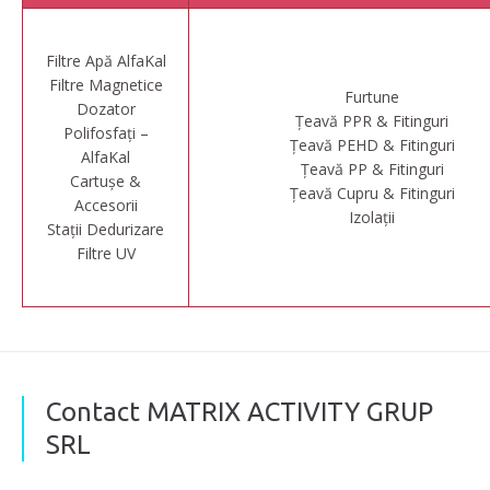
Filtre Apă AlfaKal
Filtre Magnetice
Furtune
Dozator
Țeavă PPR & Fitinguri
Polifosfați –
Țeavă PEHD & Fitinguri
AlfaKal
Țeavă PP & Fitinguri
Cartușe &
Țeavă Cupru & Fitinguri
Accesorii
Izolații
Stații Dedurizare
Filtre UV
Contact MATRIX ACTIVITY GRUP
SRL