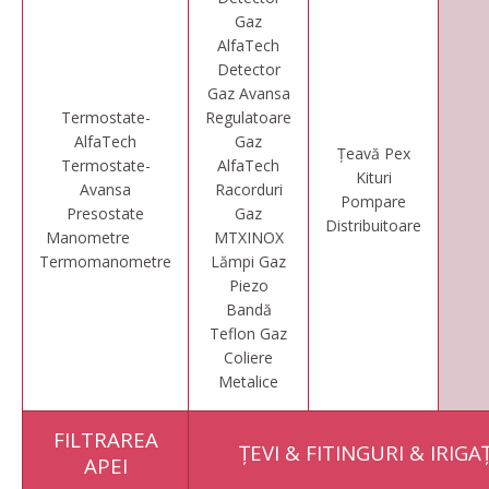
Gaz
AlfaTech
Detector
Gaz Avansa
Termostate-
Regulatoare
AlfaTech
Gaz
Țeavă Pex
Termostate-
AlfaTech
Kituri
Avansa
Racorduri
Pompare
Presostate
Gaz
Distribuitoare
Manometre
MTXINOX
Termomanometre
Lămpi Gaz
Piezo
Bandă
Teflon Gaz
Coliere
Metalice
FILTRAREA
ȚEVI & FITINGURI & IRIGAȚ
APEI