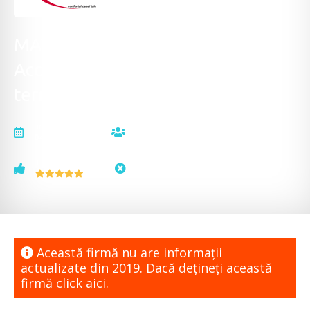
MATRIX ACTIVITY GRUP -
Accesorii instalații sanitare și
termice, robineți de apă și gaz
actualizat la
vizualizări
04.12.2019
13982
voturi
status
1
neactualizat
Această firmă nu are informaţii
actualizate din 2019. Dacă dețineți această
firmă
click aici.