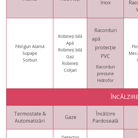
Inox
Rac
Racorduri
Robineți bilă
apă
Apă
Fitinguri Alamă
Flo
protecție
Robineți bilă
Supape
Mec
PVC
Gaz
Sorburi
Robineți
Racorduri
Colțari
presiune
Hidrofor
ÎNCĂLZIR
Termostate &
Încălzire
Gaze
Automatizări
Pardoseală
Detector