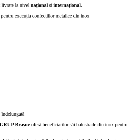
 livrate la nivel
național
și
internațional.
 pentru execuția confecțiilor metalice din inox.
ă îndelungată.
GRUP Brașov
oferă beneficiarilor săi balustrade din inox pentru