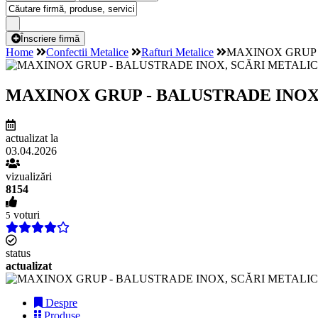
Înscriere firmă
Home
Confectii Metalice
Rafturi Metalice
MAXINOX GRUP 
MAXINOX GRUP - BALUSTRADE INOX
actualizat la
03.04.2026
vizualizări
8154
voturi
5
status
actualizat
Despre
Produse