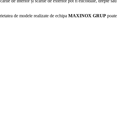
cările de interior și scările de exterior pot fi elicoidale, drepte sau
varietatea de modele realizate de echipa
MAXINOX GRUP
poate