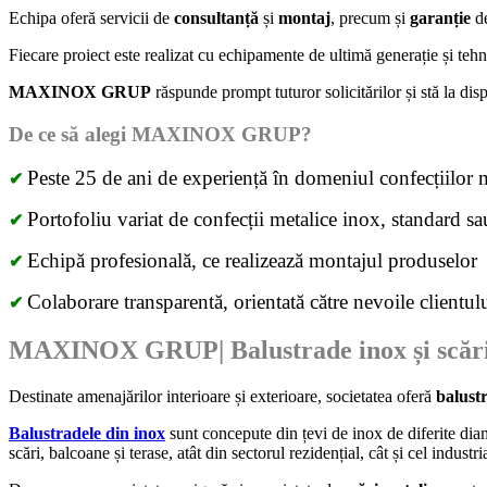
Echipa
oferă
servicii de
consultanță
și
montaj
, precum și
garanție
de
Fiecare proiect este realizat cu echipamente de ultimă generație și tehn
MAXINOX GRUP
răspunde prompt tuturor solicitărilor și stă la dis
De ce să alegi
MAXINOX GRUP
?
Peste 25 de ani de experiență în domeniul confecțiilor 
✔
Portofoliu variat de confecții metalice inox, standard sa
✔
Echipă profesională, ce realizează montajul produselor
✔
Colaborare transparentă, orientată către nevoile clientul
✔
MAXINOX GRUP
| Balustrade inox și scă
Destinate amenajărilor interioare și exterioare, societatea oferă
balust
Balustradele
din inox
sunt concepute din țevi de inox de diferite diam
scări, balcoane și terase, atât din sectorul rezidențial, cât și cel industri