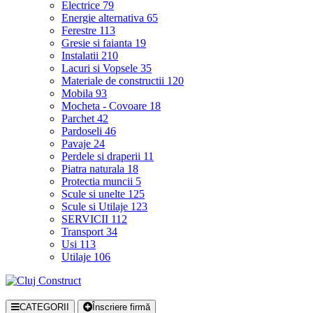
Electrice
79
Energie alternativa
65
Ferestre
113
Gresie si faianta
19
Instalatii
210
Lacuri si Vopsele
35
Materiale de constructii
120
Mobila
93
Mocheta - Covoare
18
Parchet
42
Pardoseli
46
Pavaje
24
Perdele si draperii
11
Piatra naturala
18
Protectia muncii
5
Scule si unelte
125
Scule si Utilaje
123
SERVICII
112
Transport
34
Usi
113
Utilaje
106
CATEGORII
Înscriere firmă