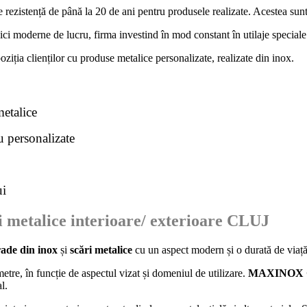
 rezistență de până la 20 de ani pentru produsele realizate. Acestea sunt
ici moderne de lucru, firma investind în mod constant în utilaje speciale
poziția clienților cu produse metalice personalizate, realizate din inox.
metalice
u personalizate
ui
ri metalice interioare/ exterioare
CLUJ
rade din inox
și
scări metalice
cu un aspect modern și o durată de viaț
etre, în funcție de aspectul vizat și domeniul de utilizare.
MAXINOX 
al.