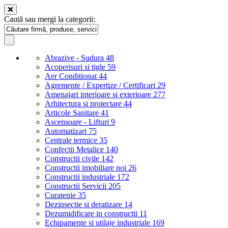
Caută sau mergi la categorii:
Abrazive - Sudura
48
Acoperisuri si tigle
59
Aer Conditionat
44
Agremente / Expertize / Certificari
29
Amenajari interioare si exterioare
277
Arhitectura si proiectare
44
Articole Sanitare
41
Ascensoare - Lifturi
9
Automatizari
75
Centrale termice
35
Confectii Metalice
140
Constructii civile
142
Constructii imobiliare noi
26
Constructii industriale
172
Constructii Servicii
205
Curatenie
35
Dezinsectie si deratizare
14
Dezumidificare in constructii
11
Echipamente si utilaje industriale
169