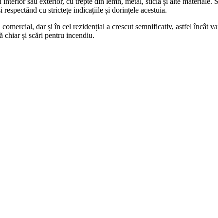
interior sau exterior, cu trepte din lemn, metal, sticlă și alte materiale. S
i respectând cu strictețe indicațiile și dorințele acestuia.
, comercial, dar și în cel rezidențial a crescut semnificativ, astfel încât 
ră chiar și scări pentru incendiu.