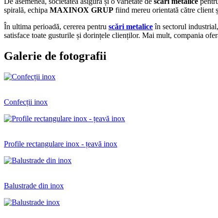
De asemenea, societatea asigură și o varietate de
scări metalice
pentru 
spirală, echipa
MAXINOX GRUP
fiind mereu orientată către client ș
În ultima perioadă, cererea pentru
scări metalice
în sectorul industrial
satisface toate gusturile și dorințele clienților. Mai mult, compania ofe
Galerie de fotografii
Confecții inox
Profile rectangulare inox - țeavă inox
Balustrade din inox