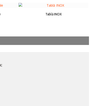
e
Tablă INOX
u;