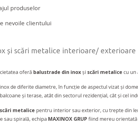
ajul produselor
 nevoile clientului
ox și scări metalice interioare/ exterioare
ocietatea oferă
balustrade din inox
și
scări metalice
cu un 
nox de diferite diametre, în funcție de aspectul vizat și dome
alcoane și terase, atât din sectorul rezidențial, cât și cel ind
scări metalice
pentru interior sau exterior, cu trepte din lem
pte sau spirală, echipa
MAXINOX GRUP
fiind mereu orientată c