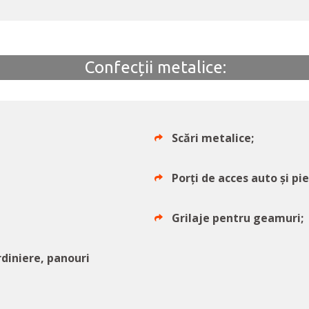
Confecții metalice:
Scări metalice;
Porți de acces auto și p
Grilaje pentru geamuri;
rdiniere, panouri