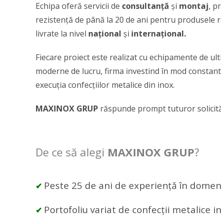
Echipa
oferă
servicii de
consultanță
și
montaj
, p
rezistență de până la 20 de ani pentru produsele r
livrate la nivel
național
și
internațional.
Fiecare proiect este realizat cu echipamente de ult
moderne de lucru, firma investind în mod constant 
execuția confecțiilor metalice din inox.
MAXINOX GRUP
răspunde prompt tuturor solicitări
De ce să alegi
MAXINOX GRUP
?
Peste 25 de ani de experiență în domeni
✔
Portofoliu variat de confecții metalice 
✔