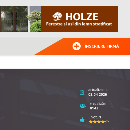
ÎNSCRIERE FIRMĂ
actualizat la
03.04.2026
vizualizări
8143
voturi
5