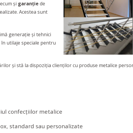
recum și
garanție
de
ealizate. Acestea sunt
imă generație și tehnici
în utilaje speciale pentru
lor și stă la dispoziția clienților cu produse metalice person
ul confecțiilor metalice
inox, standard sau personalizate