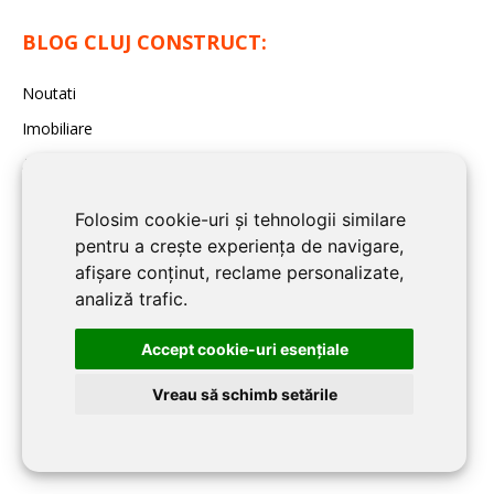
BLOG CLUJ CONSTRUCT:
Noutati
Imobiliare
Articole de specialitate
Sfaturi Utile
Folosim cookie-uri și tehnologii similare
pentru a crește experiența de navigare,
INFORMATII UTILE:
afișare conținut, reclame personalizate,
analiză trafic.
Info și telefoane utile în Cluj
Accept cookie-uri esenţiale
Modele de contracte
Vreau să schimb setările