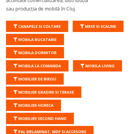
activitate comercializarea, distribuția
sau producția de mobilă în Cluj.
CANAPELE SI COLTARE
MESE SI SCAUNE
MOBILA BUCATARIE
MOBILA DORMITOR
MOBILA LA COMANDA
MOBILA LIVING
MOBILIER DE BIROU
MOBILIER GRADINI SI TERASE
MOBILIER HORECA
MOBILIER SECOND HAND
PAL MELAMINAT, MDF SI ACCESORII