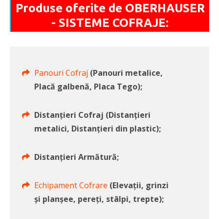
Produse oferite de OBERHAUSER
- SISTEME COFRAJE:
Panouri Cofraj
(Panouri metalice,
Placă galbenă, Placa Tego);
Distanțieri Cofraj (Distanțieri
metalici, Distanțieri din plastic);
Distanțieri Armătură;
Echipament Cofrare
(Elevații, grinzi
și planșee, pereți, stâlpi, trepte);