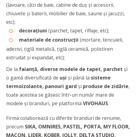
(lavoare, căzi de baie, cabine de duș și accesorii,
chiuvete și baterii, mobilier de baie, saune și jacuzzi,
etc);
decorațiuni
(parchet, tapet, riflaje, etc);
materiale de construcții
(mortare, tencuieli,
adezivi, țiglă metalică, țiglă ceramică, polistiren
extrudat și expandat, etc);
De la
faianță, diverse modele de tapet, parchet
și
o gamă diversificată de
uși
și până la
sisteme
termoizolante, panouri gard
și
produse de zidărie
,
toate acestea se găsesc într-un număr mare de
modele și branduri, pe platforma
VIVOHAUS
.
Firma colaborează cu diferite branduri de renume,
precum
SIKA, OMNIRES, PASTEL, PORTA, MY FLOOR,
MACON, LIDER, KOBER, JOLLY, DELTA STUDIO,