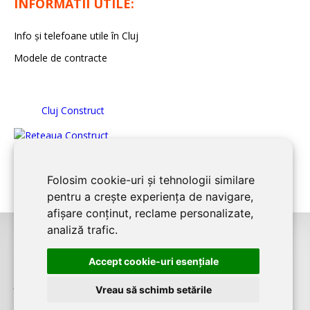
INFORMATII UTILE:
Info și telefoane utile în Cluj
Modele de contracte
Cluj Construct
Folosim cookie-uri și tehnologii similare
pentru a crește experiența de navigare,
afișare conținut, reclame personalizate,
analiză trafic.
©2026
CLUJ CONSTRUCT
este un serviciu de promovare online pentru
Accept cookie-uri esenţiale
firme. Proiect digital dezvoltat de
LIVE COMMUNICATIONS SRL
, Cluj-Napoca,
J12/4191/2006, RO19492087
Vreau să schimb setările