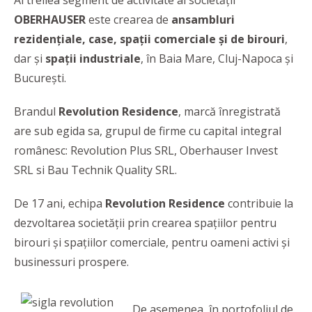
Al treilea segment de activitate al societății
OBERHAUSER
este crearea de
ansambluri
rezidențiale, case, spații comerciale și de birouri
,
dar și
spații industriale
, în Baia Mare, Cluj-Napoca și
București.
Brandul
Revolution Residence
, marcă înregistrată
are sub egida sa, grupul de firme cu capital integral
românesc: Revolution Plus SRL, Oberhauser Invest
SRL si Bau Technik Quality SRL.
De 17 ani, echipa
Revolution Residence
contribuie la
dezvoltarea societății prin crearea spațiilor pentru
birouri și spațiilor comerciale, pentru oameni activi și
businessuri prospere.
De asemenea, în portofoliul de