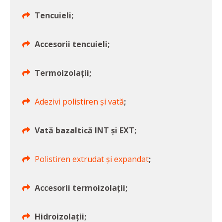
Tencuieli;
Accesorii tencuieli;
Termoizolații;
Adezivi polistiren și vată
;
Vată bazaltică INT și EXT;
Polistiren extrudat și expandat
;
Accesorii termoizolații;
Hidroizolații;