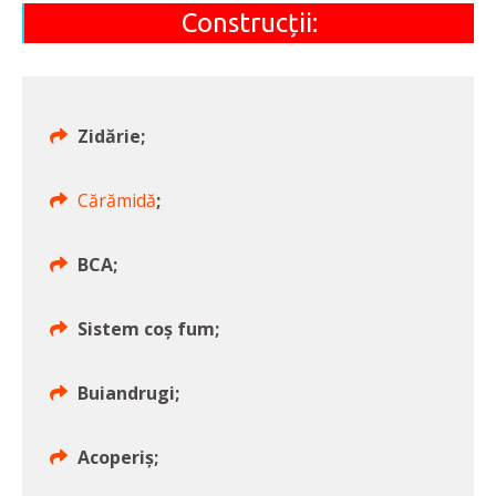
Construcții:
Zidărie;
Cărămidă
;
BCA;
Sistem coș fum;
Buiandrugi;
Acoperiș;