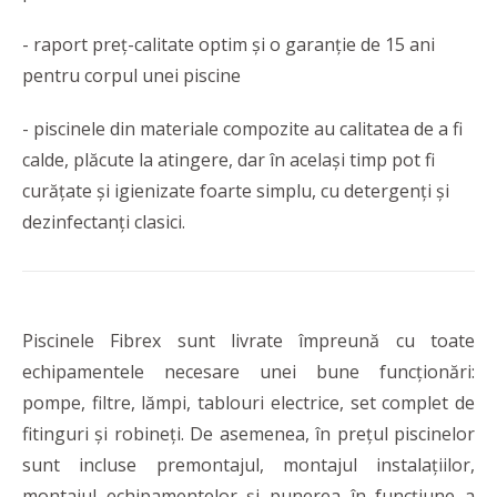
- raport preț-calitate optim și o garanție de 15 ani
pentru corpul unei piscine
- piscinele din materiale compozite au calitatea de a fi
calde, plăcute la atingere, dar în același timp pot fi
curățate și igienizate foarte simplu, cu detergenți și
dezinfectanți clasici.
Piscinele Fibrex sunt livrate împreună cu toate
echipamentele necesare unei bune funcționări:
pompe, filtre, lămpi, tablouri electrice, set complet de
fitinguri și robineți. De asemenea, în prețul piscinelor
sunt incluse premontajul, montajul instalațiilor,
montajul echipamentelor și punerea în funcțiune a