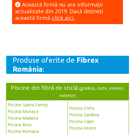
Această firmă nu are informaţii
actualizate din 2019. Dacă dețineți
această firmă
click aici.
Produse oferite de
Fibrex
România
:
P
iscine din fibră de sticlă
(grădină, curte, interior,
exterior)
Piscine Gama Family
Piscina Creta
Piscina Monaco
P
iscina Sardinia
Piscina Madeira
P
iscina Capri
Piscina Ibiza
Piscina Venice
P
iscina Romana