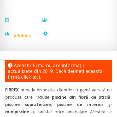
din fibră de sticlă
actualizat la
vizualizări
18.01.2020
32882
voturi
status
8
neactualizat
Această firmă nu are informaţii
actualizate din 2019. Dacă dețineți această
firmă
click aici.
FIBREX
pune la dispoziția clienților o gamă variată de
produse care include
piscine din fibră de sticlă,
piscine supraterane, piscine de interior și
minipiscine
ce satisfac orice amenajare. Acestea se