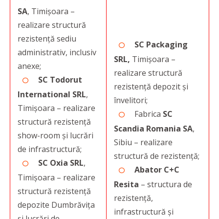
SA
, Timișoara –
realizare structură
rezistență sediu
SC Packaging
administrativ, inclusiv
SRL,
Timişoara –
anexe;
realizare structură
SC Todorut
rezistență depozit și
International SRL
,
învelitori;
Timișoara – realizare
Fabrica
SC
structură rezistență
Scandia Romania SA
,
show-room și lucrări
Sibiu – realizare
de infrastructură;
structură de rezistenţă;
SC Oxia SRL
,
Abator C+C
Timişoara – realizare
Resita
– structura de
structură rezistenţă
rezistență,
depozite Dumbrăvița
infrastructură și
și lucrări de