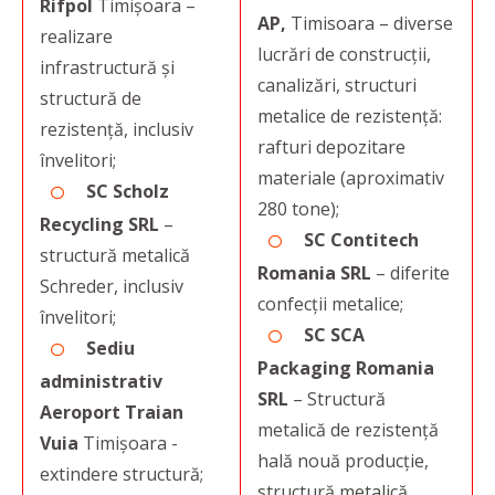
Rifpol
Timișoara –
AP,
Timisoara – diverse
realizare
lucrări de construcții,
infrastructură și
canalizări, structuri
structură de
metalice de rezistență:
rezistență, inclusiv
rafturi depozitare
învelitori;
materiale (aproximativ
SC Scholz
280 tone);
Recycling SRL
–
SC Contitech
structură metalică
Romania SRL
– diferite
Schreder, inclusiv
confecții metalice;
învelitori;
SC SCA
Sediu
Packaging Romania
administrativ
SRL
– Structură
Aeroport Traian
metalică de rezistență
Vuia
Timișoara -
hală nouă producție,
extindere structură;
structură metalică