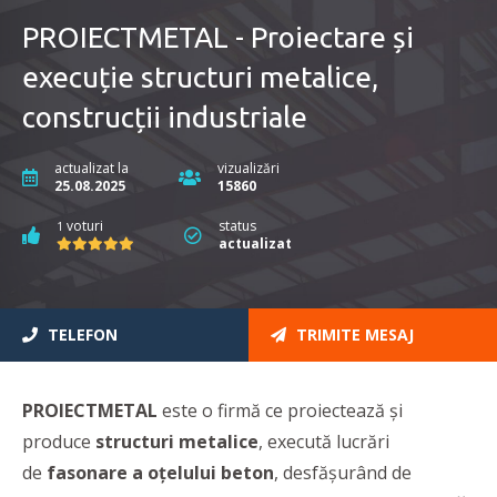
PROIECTMETAL - Proiectare și
execuție structuri metalice,
construcții industriale
actualizat la
vizualizări
25.08.2025
15860
voturi
status
1
actualizat
TELEFON
TRIMITE MESAJ
PROIECTMETAL
este o firmă ce proiectează și
produce
structuri metalice
,
execută lucrări
de
fasonare a oțelului beton
, desfășurând de