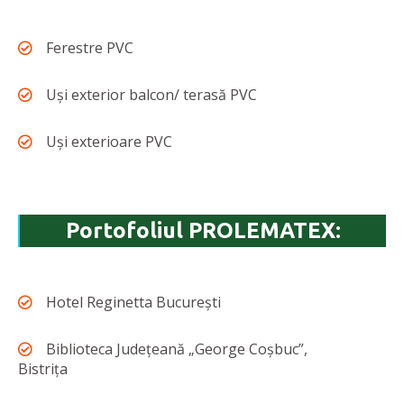
Ferestre PVC
Uși exterior balcon/ terasă PVC
Uși exterioare PVC
Portofoliul PROLEMATEX:
Hotel Reginetta București
Biblioteca Județeană „George Coșbuc”,
Bistrița