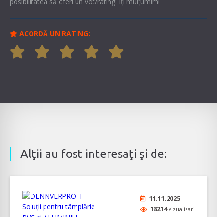
posibilitatea să oferi un vot/rating. Îți mulțumim!
ACORDĂ UN RATING:
Alţii au fost interesaţi şi de:
11.11.2025
18214
vizualizari