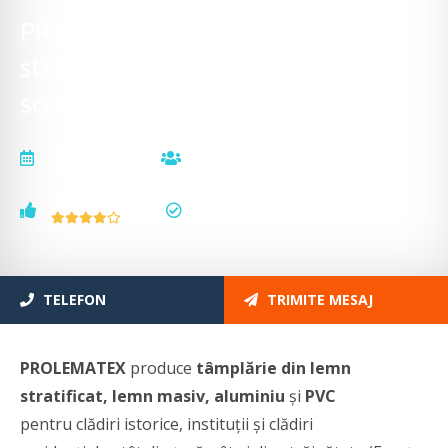
PROLEMATEX - Ferestre din lemn
stratificat, uși lemn stratificat și
scări din lemn
actualizat la
vizualizări
29.01.2026
26583
voturi
status
15
actualizat
TELEFON
TRIMITE MESAJ
PROLEMATEX
produce
tâmplărie din lemn
stratificat, lemn masiv, aluminiu
și
PVC
pentru clădiri istorice, instituții și clădiri