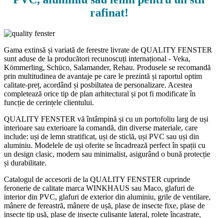
rafinat!
Gama extinsă și variată de ferestre livrate de QUALITY FENSTER
sunt aduse de la producători recunoscuți internațional - Veka,
Kömmerling, Schüco, Salamander, Rehau. Produsele se recomandă
prin multitudinea de avantaje pe care le prezintă și raportul optim
calitate-preț, acordând și posbiltatea de personalizare. Acestea
completează orice tip de plan arhitectural și pot fi modificate în
funcție de cerințele clientului.
QUALITY FENSTER vă întâmpină și cu un portofoliu larg de uși
interioare sau exterioare la comandă, din diverse materiale, care
include: uși de lemn stratificat, uși de sticlă, uși PVC sau uși din
aluminiu. Modelele de uși oferite se încadrează perfect în spații cu
un design clasic, modern sau minimalist, asigurând o bună protecție
și durabilitate.
Catalogul de accesorii de la QUALITY FENSTER cuprinde
feronerie de calitate marca WINKHAUS sau Maco, glafuri de
interior din PVC, glafuri de exterior din aluminiu, grile de ventilare,
mânere de fereastră, mânere de ușă, plase de insecte fixe, plase de
insecte tip ușă, plase de insecte culisante lateral, rolete încastrate,