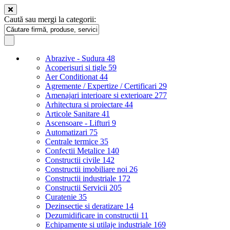
Caută sau mergi la categorii:
Abrazive - Sudura
48
Acoperisuri si tigle
59
Aer Conditionat
44
Agremente / Expertize / Certificari
29
Amenajari interioare si exterioare
277
Arhitectura si proiectare
44
Articole Sanitare
41
Ascensoare - Lifturi
9
Automatizari
75
Centrale termice
35
Confectii Metalice
140
Constructii civile
142
Constructii imobiliare noi
26
Constructii industriale
172
Constructii Servicii
205
Curatenie
35
Dezinsectie si deratizare
14
Dezumidificare in constructii
11
Echipamente si utilaje industriale
169