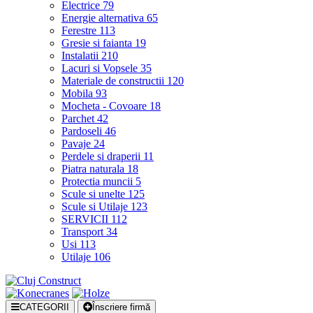
Electrice
79
Energie alternativa
65
Ferestre
113
Gresie si faianta
19
Instalatii
210
Lacuri si Vopsele
35
Materiale de constructii
120
Mobila
93
Mocheta - Covoare
18
Parchet
42
Pardoseli
46
Pavaje
24
Perdele si draperii
11
Piatra naturala
18
Protectia muncii
5
Scule si unelte
125
Scule si Utilaje
123
SERVICII
112
Transport
34
Usi
113
Utilaje
106
CATEGORII
Înscriere firmă