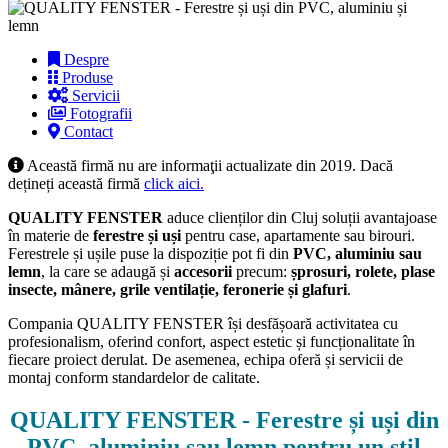
Despre
Produse
Servicii
Fotografii
Contact
Această firmă nu are informaţii actualizate din 2019. Dacă
dețineți această firmă
click aici.
QUALITY FENSTER
aduce clienților din Cluj soluții avantajoase
în materie de
ferestre și uși
pentru case, apartamente sau birouri.
Ferestrele și ușile puse la dispoziție pot fi din
PVC, aluminiu sau
lemn
, la care se adaugă și
accesorii
precum:
șprosuri, rolete, plase
insecte, mânere, grile ventilație, feronerie și glafuri
.
Compania QUALITY FENSTER își desfășoară activitatea cu
profesionalism, oferind confort, aspect estetic și funcționalitate în
fiecare proiect derulat. De asemenea, echipa oferă și servicii de
montaj conform standardelor de calitate.
QUALITY FENSTER - Ferestre și uși din
PVC, aluminiu sau lemn pentru un stil