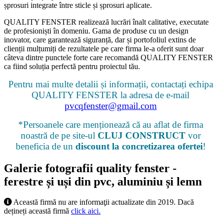
șprosuri integrate între sticle și șprosuri aplicate.
QUALITY FENSTER realizează lucrări înalt calitative, executate
de profesioniști în domeniu. Gama de produse cu un design
inovator, care garantează siguranță, dar și portofoliul extins de
clienții mulțumiți de rezultatele pe care firma le-a oferit sunt doar
câteva dintre punctele forte care recomandă QUALITY FENSTER
ca fiind soluția perfectă pentru proiectul tău.
Pentru mai multe detalii și informații, contactați echipa
QUALITY FENSTER la adresa de e-mail
pvcqfenster@gmail.com
*Persoanele care menționează că au aflat de firma
noastră de pe site-ul
CLUJ CONSTRUCT
vor
beneficia de un
discount la concretizarea ofertei
!
Galerie fotografii quality fenster -
ferestre și uși din pvc, aluminiu și lemn
Această firmă nu are informaţii actualizate din 2019. Dacă
dețineți această firmă
click aici.