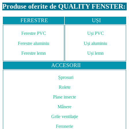
Produse oferite de QUALITY FENSTER:
FERESTRE
UȘI
Ferestre PVC
Uși PVC
Ferestre aluminiu
Uși aluminiu
Ferestre lemn
Uși lemn
ACCESORII
Șprosuri
Rolete
Plase insecte
Mânere
Grile ventilație
Feronerie