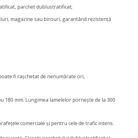
ificat, parchet dublustratificat;
teluri, magazine sau birouri, garantând rezistență
 poate fi rașchetat de nenumărate ori,
 sau 180 mm. Lungimea lamelelor pornește de la 300
fețele comerciale și pentru cele de trafic intens.