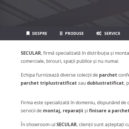
DESPRE
PRODUSE
SERVICII
SECULAR
, firmă specializată în distribuția și mon
comerciale, birouri, spații publice şi nu numai.
Echipa furnizează diverse colecţii de
parchet
conf
parchet triplustratificat
sau
dublustratificat
,
p
Firma este specializată în domeniu, dispunând de o
servicii de
montaj, reparaţii
și
finisare a parche
În showroom-ul
SECULAR
, clienții sunt așteptați 