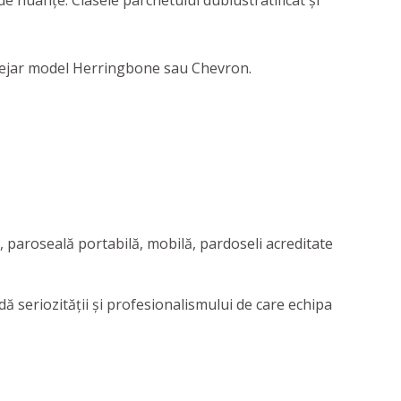
e nuanțe. Clasele parchetului dublustratificat și
 stejar model Herringbone sau Chevron.
 paroseală portabilă, mobilă, pardoseli acreditate
dă seriozităţii şi profesionalismului de care echipa