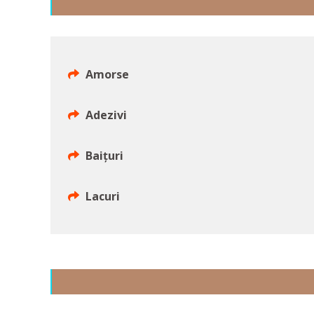
Amorse
Adezivi
Baițuri
Lacuri