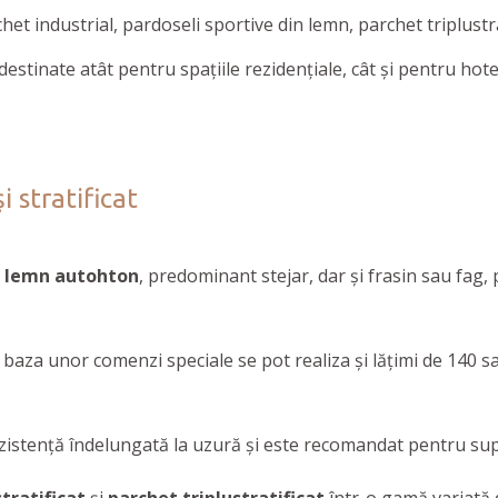
t industrial, pardoseli sportive din lemn, parchet triplustrat
destinate atât pentru spațiile rezidențiale, cât și pentru ho
 stratificat
e
lemn autohton
, predominant stejar, dar și frasin sau fag,
e baza unor comenzi speciale se pot realiza și lățimi de 140
zistență îndelungată la uzură și este recomandat pentru supra