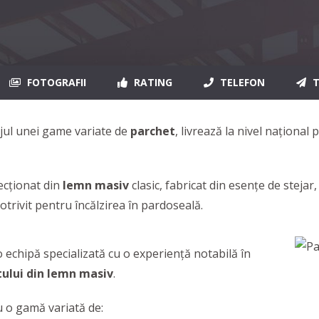
FOTOGRAFII
RATING
TELEFON
T
tajul unei game variate de
parchet
, livrează la nivel național 
ecţionat din
lemn masiv
clasic, fabricat din esenţe de stejar
otrivit pentru încălzirea în pardoseală.
 echipă specializată cu o experiență notabilă în
tului din lemn masiv
.
cu o gamă variată de: