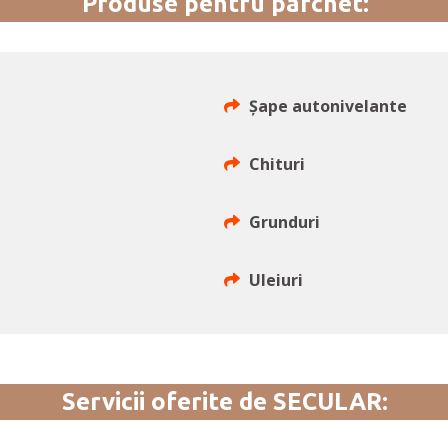
Produse pentru parchet:
Şape autonivelante
Chituri
Grunduri
Uleiuri
Servicii oferite de SECULAR: