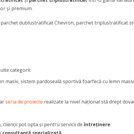
tratificat
și
parchet triplustratificat
într-o gamă variată d
rior şi premium.
parchet dublustratificat Chevron, parchet triplustratificat
lte categorii:
n masiv, sistem pardoseală sportivă foarfecă cu lemn masiv,
iar
seria de proiecte
realizate la nivel național stă drept dova
clienții pot opta și pentru servicii de
întreținere
i
consultanță specializată.