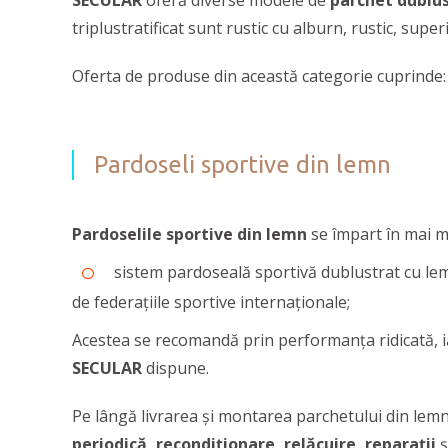
SECULAR
oferă diverse modele de
parchet dublus
triplustratificat sunt rustic cu alburn, rustic, supe
Oferta de produse din această categorie cuprinde: 
Pardoseli sportive din lemn
Pardoselile sportive din lemn
se împart în mai mu
sistem pardoseală sportivă dublustrat cu lem
de federaţiile sportive internaţionale;
Acestea se recomandă prin performanța ridicată, 
SECULAR
dispune.
Pe lângă livrarea și montarea parchetului din lemn, 
periodică, recondiționare, relăcuire, reparații
ș