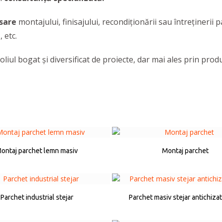
sare
montajului, finisajului, recondiționării sau întreținerii
i
, etc.
liul bogat și diversificat de proiecte, dar mai ales prin produ
ontaj parchet lemn masiv
Montaj parchet
Parchet industrial stejar
Parchet masiv stejar antichizat,