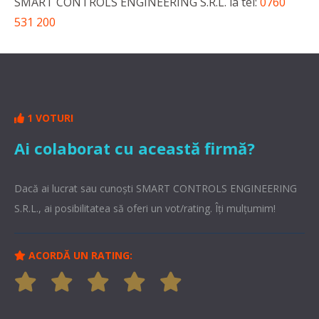
SMART CONTROLS ENGINEERING S.R.L. la tel:
0760
531 200
1 VOTURI
Ai colaborat cu această firmă?
Dacă ai lucrat sau cunoşti SMART CONTROLS ENGINEERING
S.R.L., ai posibilitatea să oferi un vot/rating. Îți mulțumim!
ACORDĂ UN RATING: