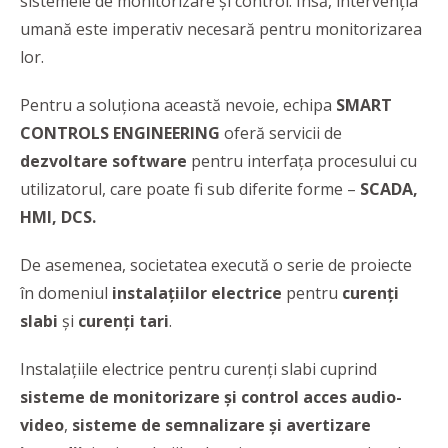
sistemele de monitorizare şi control. Însă, intervenţia
umană este imperativ necesară pentru monitorizarea
lor.
Pentru a soluţiona această nevoie, echipa
SMART
CONTROLS ENGINEERING
oferă servicii de
dezvoltare software
pentru interfaţa procesului cu
utilizatorul, care poate fi sub diferite forme –
SCADA,
HMI, DCS.
De asemenea, societatea execută o serie de proiecte
în domeniul
instalaţiilor electrice
pentru
curenţi
slabi
şi
curenţi tari
.
Instalaţiile electrice pentru curenţi slabi cuprind
sisteme de monitorizare şi control acces audio-
video
,
sisteme de semnalizare şi avertizare