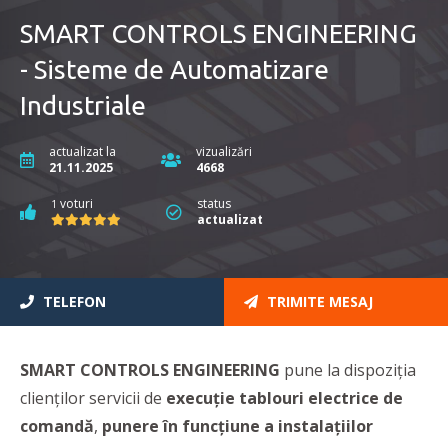
SMART CONTROLS ENGINEERING
- Sisteme de Automatizare
Industriale
actualizat la
vizualizări
21.11.2025
4668
voturi
status
1
actualizat
TELEFON
TRIMITE MESAJ
SMART CONTROLS ENGINEERING
pune la dispoziţia
clienţilor servicii de
execuţie tablouri electrice
de
comandă
,
punere în funcţiune a instalaţiilor