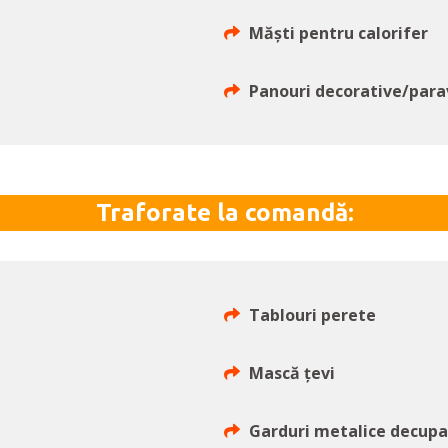
Măști pentru calorifer
Panouri decorative/para
Traforate la comandă:
Tablouri perete
Mască ţevi
Garduri metalice decup