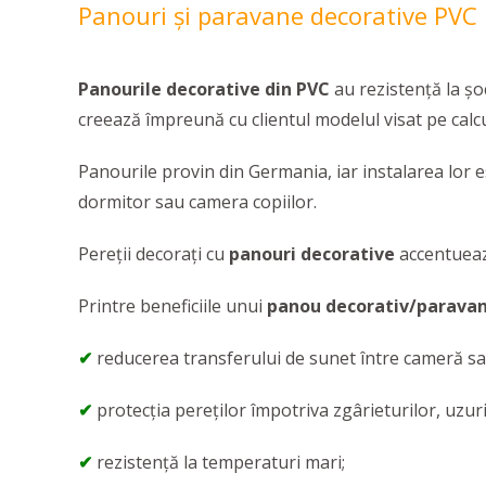
Panouri şi paravane decorative PVC
Panourile decorative din PVC
au rezistență la șo
creează împreună cu clientul modelul visat pe calcu
Panourile provin din Germania, iar instalarea lor es
dormitor sau camera copiilor.
Pereții decorați cu
panouri decorative
accentuează
Printre beneficiile unui
panou decorativ/paravan
✔
reducerea transferului de sunet între cameră sa
✔
protecția pereților împotriva zgârieturilor, uzurii
✔
rezistență la temperaturi mari;