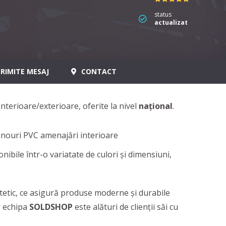
status
actualizat
RIMITE MESAJ
CONTACT
nterioare/exterioare, oferite la nivel
naţional
.
onibile într-o variatate de culori şi dimensiuni,
stetic, ce asigură produse moderne şi durabile
r echipa
SOLDSHOP
este alături de clienţii săi cu