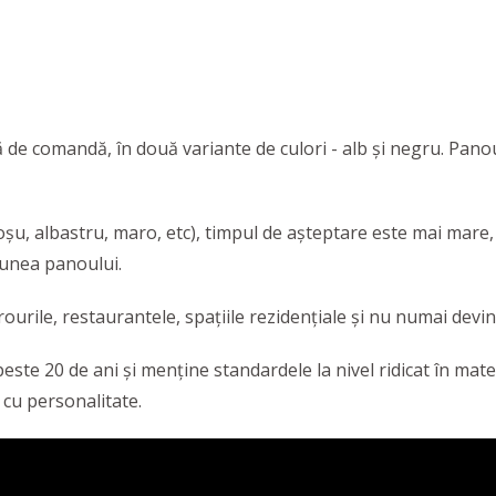
 de comandă, în două variante de culori - alb și negru. Panou
oșu, albastru, maro, etc), timpul de așteptare este mai mare, 
iunea panoului.
irourile, restaurantele, spațiile rezidențiale și nu numai devi
ste 20 de ani și menține standardele la nivel ridicat în materi
 cu personalitate.