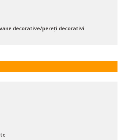
vane decorative/pereți decorativi
ate