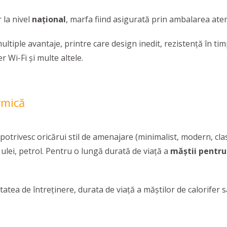
 la nivel
naţional
, marfa fiind asigurată prin ambalarea ate
ltiple avantaje, printre care design inedit, rezistenţă în timp
r Wi-Fi şi multe altele.
rmică
potrivesc oricărui stil de amenajare (minimalist, modern, clasi
l, ulei, petrol. Pentru o lungă durată de viață a
măștii pentru
litatea de întreținere, durata de viață a măștilor de calorife