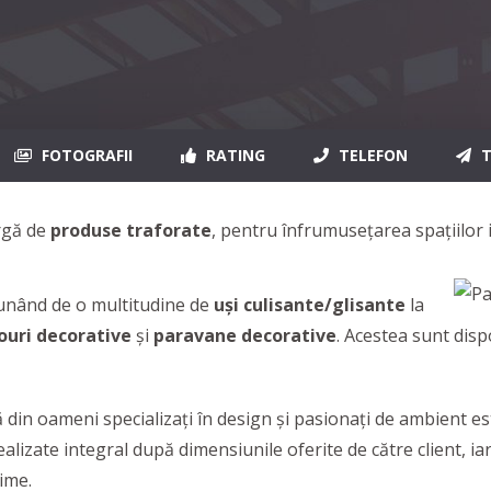
FOTOGRAFII
RATING
TELEFON
T
rgă de
produse traforate
, pentru înfrumusețarea spațiilor i
punând de o multitudine de
uși culisante/glisante
la
ouri decorative
și
paravane
decorative
. Acestea sunt disp
 din oameni specializați în design și pasionați de ambient e
lizate integral după dimensiunile oferite de către client, ia
time.