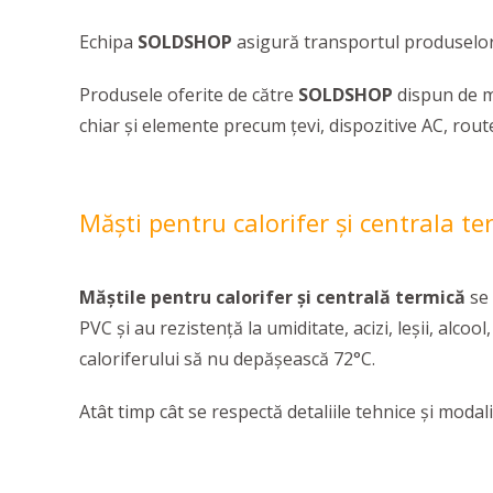
Echipa
SOLDSHOP
asigură transportul produselor
Produsele oferite de către
SOLDSHOP
dispun de mu
chiar şi elemente precum ţevi, dispozitive AC, route
Măşti pentru calorifer şi centrala te
Măștile pentru calorifer şi centrală termică
se 
PVC și au rezistență la umiditate, acizi, leșii, alcoo
caloriferului să nu depășească 72°C.
Atât timp cât se respectă detaliile tehnice și moda