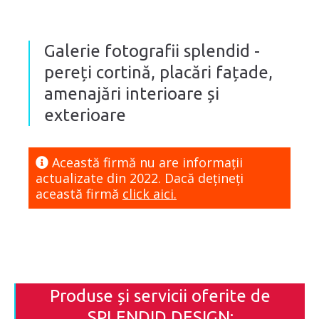
Galerie fotografii splendid -
pereți cortină, placări fațade,
amenajări interioare și
exterioare
Această firmă nu are informaţii
actualizate din 2022. Dacă dețineți
această firmă
click aici.
Produse și servicii oferite de
SPLENDID DESIGN: