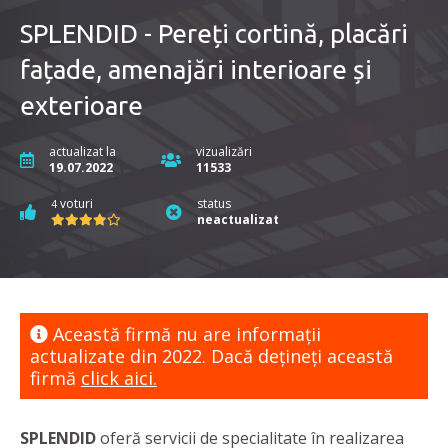
SPLENDID - Pereți cortină, placări
fațade, amenajări interioare și
exterioare
actualizat la
vizualizări
19.07.2022
11533
voturi
status
4
neactualizat
Această firmă nu are informaţii
actualizate din 2022. Dacă dețineți această
firmă
click aici.
SPLENDID
oferă servicii de specialitate în realizarea