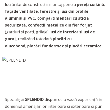
lucrărilor de construcții-montaj pentru
pereți cortină
,
fațade ventilate
,
ferestre și uși din profile
aluminiu și PVC, compartimentări cu sticlă
securizată, confecții metalice din fier forjat
(garduri și porți, grilaje),
uși de interior și
uși de
garaj
,
realizând totodată
placări cu
alucobond
,
placări fundermax și
placări ceramice.
Specialiștii
SPLENDID
dispun de o vastă experiență în
domeniul amenajărilor interioare și exterioare și pun