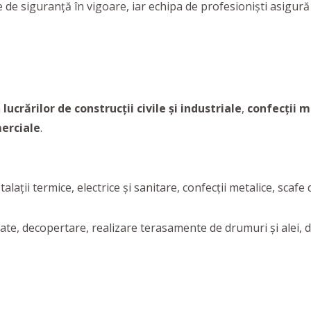
 de siguranță în vigoare, iar echipa de profesioniști asigură 
a
lucrărilor de construcții
civile și industriale
,
confecții m
erciale
.
talații termice, electrice și sanitare, confecții metalice, scaf
te, decopertare, realizare terasamente de drumuri și alei, de