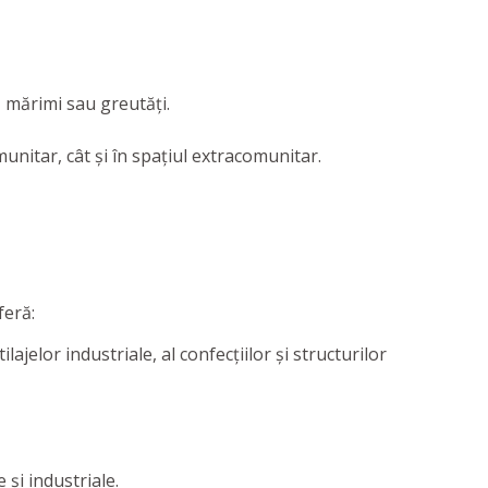
i, mărimi sau greutăți.
munitar, cât și în spațiul extracomunitar.
feră:
ajelor industriale, al confecțiilor și structurilor
 şi industriale.