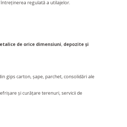
întreținerea regulată a utilajelor.
etalice de orice dimensiuni
,
depozite și
e din gips carton, șape, parchet, consolidări ale
frișare și curățare terenuri, servicii de