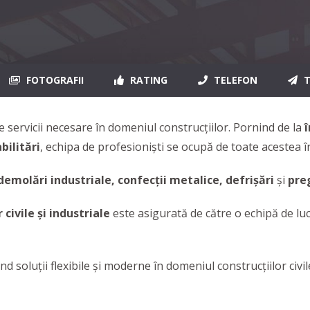
FOTOGRAFII
RATING
TELEFON
T
 servicii necesare în domeniul construcțiilor. Pornind de la
î
bilitări
, echipa de profesioniști se ocupă de toate acestea în
 demolări industriale, confecții metalice, defrișări
și
preg
 civile și industriale
este asigurată de către o echipă de luc
d soluţii flexibile şi moderne în domeniul construcţiilor civile