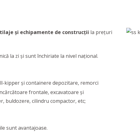
tilaje și echipamente
de construcții
la prețuri
că la zi și sunt închiriate la nivel național.
-kipper și containere depozitare, remorci
 încărcătoare frontale, excavatoare și
r, buldozere, cilindru compactor, etc;
rile sunt avantajoase.