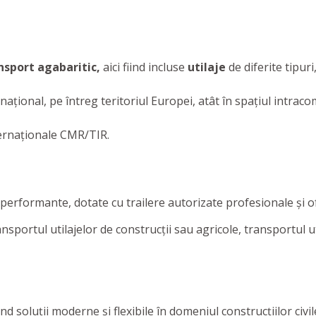
ansport
agabaritic,
aici fiind incluse
utilaje
de diferite tipur
național, pe întreg teritoriul Europei, atât în spațiul intraco
ternaționale CMR/TIR.
 performante, dotate cu trailere autorizate profesionale și o
nsportul utilajelor de construcții sau agricole, transportul util
d soluţii moderne şi flexibile în domeniul construcţiilor civile