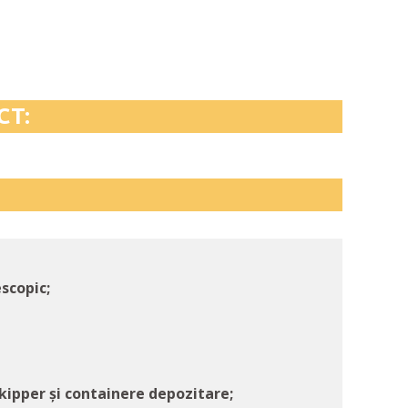
CT:
escopic;
-kipper și containere depozitare;