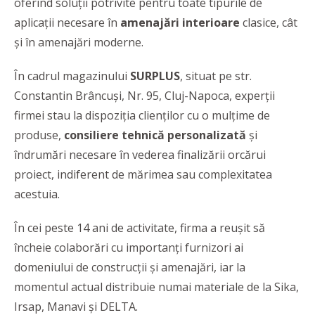
oferind
soluții potrivite pentru toate tipurile de
aplicații necesare în
amenajări interioare
clasice, cât
și în amenajări moderne.
În cadrul magazinului
SURPLUS
, situat pe str.
Constantin Brâncuși, Nr. 95, Cluj-Napoca, experții
firmei stau la dispoziția clienților cu o mulțime de
produse,
consiliere tehnică personalizată
și
îndrumări necesare în vederea finalizării orcărui
proiect, indiferent de mărimea sau complexitatea
acestuia.
În cei peste 14 ani de activitate, firma a reuşit să
încheie colaborări cu importanţi furnizori ai
domeniului de construcţii şi amenajări, iar la
momentul actual distribuie numai materiale de la Sika,
Irsap, Manavi şi DELTA.