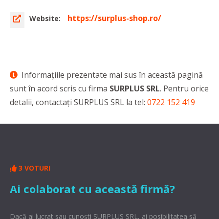
https://surplus-shop.ro/
Website:
Informaţiile prezentate mai sus în această pagină
sunt în acord scris cu firma
SURPLUS SRL
. Pentru orice
detalii, contactaţi SURPLUS SRL la tel:
0722 152 419
3 VOTURI
Ai colaborat cu această firmă?
Dacă ai lucrat sau cunoşti SURPLUS SRL, ai posibilitatea să