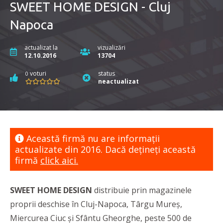
SWEET HOME DESIGN - Cluj
Napoca
actualizat la
vizualizări
12.10.2016
13704
voturi
status
0
neactualizat
Această firmă nu are informaţii
actualizate din 2016. Dacă dețineți această
firmă
click aici.
SWEET HOME DESIGN
distribuie prin magazinele
proprii deschise în Cluj-Napoca, Târgu Mureș,
Miercurea Ciuc și Sfântu Gheorghe, peste 500 de