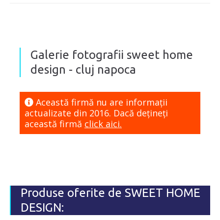
Galerie fotografii sweet home
design - cluj napoca
Această firmă nu are informaţii
actualizate din 2016. Dacă dețineți
această firmă
click aici.
Produse oferite de SWEET HOME
DESIGN: