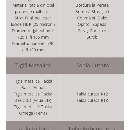
Material: tablă din oţel
Bordură la Perete
protecţie multistrat
Bordură Streaşină
Strat final: poliester
Coamă și Dolie
lucios HBP (25 microni)
Opritor Zăpadă
Diamentru jgheaburi: fi
Spray Corector
125 si fi 165 mm
Şurub
Diametru burlane: fi 90
şi fi 100 mm
Ţiglă Metalică
Tablă Cutată
Ţigla metalică Takka
Basic (Aqua)
Ţigla metalică Takka
Tablă cutată R12
Basic 3D (Aqua 3D)
Tablă cutată R18
Ţigla metalică Takka
Omega (Terra)
Tablă Fălţuită
Folie Anticondens