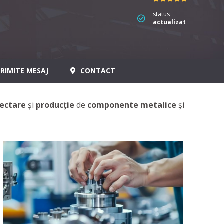
status
actualizat
RIMITE MESAJ
CONTACT
iectare
și
producție
de
componente metalice
și