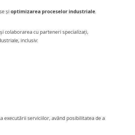
se și
optimizarea proceselor industriale
.
și colaborarea cu parteneri specializați,
striale, inclusiv:
ța executării serviciilor, având posibilitatea de a