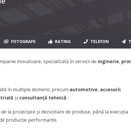
ie
FOTOGRAFII
RATING
TELEFON
T
mpanie inovatoare, specializată în servicii de
inginerie
,
pro
izată în multiple domenii, precum
automotive
,
accesorii
trială
și
consultanță tehnică
.
 de la proiectare și dezvoltare de produse, până la execuția
 de producție performante.