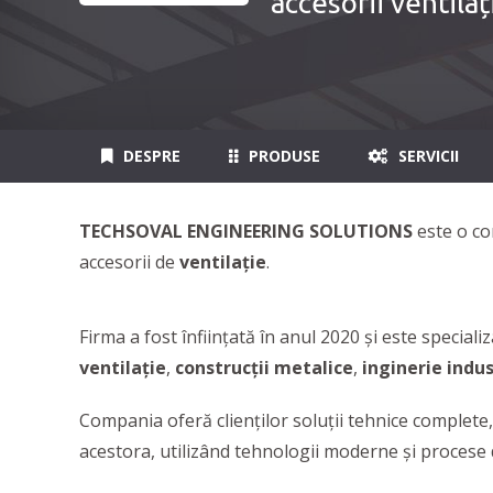
accesorii ventilaț
DESPRE
PRODUSE
SERVICII
TECHSOVAL ENGINEERING SOLUTIONS
este o co
accesorii de
ventilație
.
Firma a fost înființată în anul 2020 și este special
ventilație
,
construcții metalice
,
inginerie indus
Compania oferă clienților soluții tehnice complete,
acestora, utilizând tehnologii moderne și procese