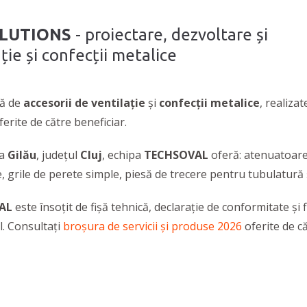
OLUTIONS
- proiectare, dezvoltare și
ție și confecții metalice
tă de
accesorii de ventilație
și
confecții metalice
, realiz
erite de către beneficiar.
ea
Gilău
,
județul
Cluj
, echipa
TECHSOVAL
oferă: atenuatoare 
, grile de perete simple, piesă de trecere pentru tubulatură ș
AL
este însoțit de fișă tehnică, declarație de conformitate și 
l. Consultați
broșura de servicii și produse 2026
oferite de c