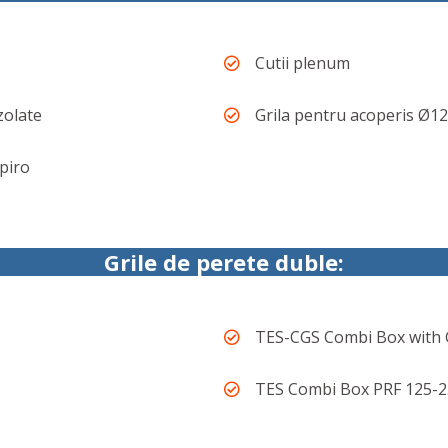
Cutii plenum
izolate
Grila pentru acoperis Ø1
Spiro
Grile de perete duble:
TES-CGS Combi Box with G
TES Combi Box PRF 125-25