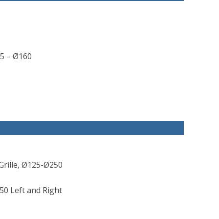
25 – Ø160
rille, Ø125-Ø250
0 Left and Right