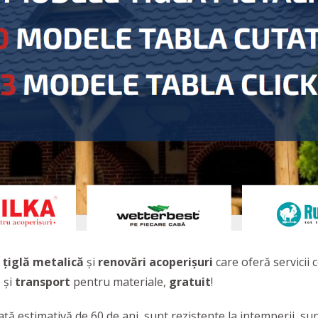
țiglă metalică
și
renovări acoperișuri
care oferă servicii
i
și
transport
pentru materiale,
gratuit
!
ță estimativă de 60 de ani, sunt rezistente la intemperii, su