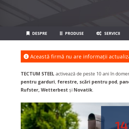
DESPRE
PRODUSE
SERVICII
Această firmă nu are informaţii actualiz
TECTUM STEEL
activează de peste 10 ani în dome
pentru garduri
,
ferestre, scări pentru pod
,
pan
Rufster, Wetterbest
și
Novatik
.