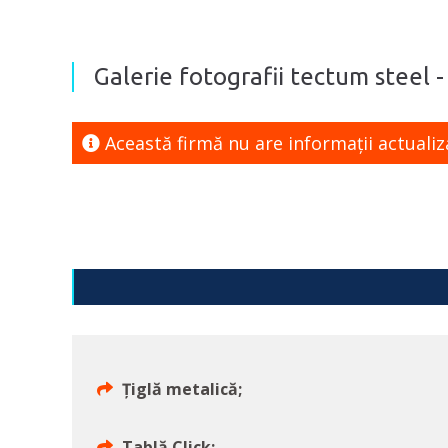
Galerie fotografii tectum steel -
Această firmă nu are informaţii actualiz
Țiglă metalică;
Tablă Click;