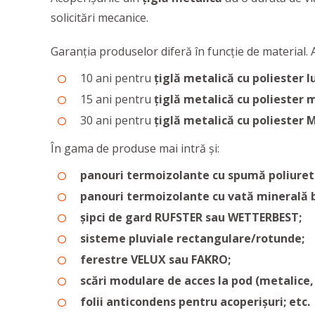
solicitări mecanice.
Garanția produselor diferă în funcție de material. 
10 ani pentru
țiglă metalică cu poliester lu
15 ani pentru
țiglă metalică cu poliester 
30 ani pentru
țiglă metalică cu poliester 
În gama de produse mai intră și:
panouri termoizolante cu spumă poliuret
panouri termoizolante cu vată minerală ba
șipci de gard RUFSTER sau WETTERBEST;
sisteme pluviale rectangulare/rotunde;
ferestre VELUX sau FAKRO;
scări modulare de acces la pod (metalice, 
folii anticondens pentru acoperișuri; etc.