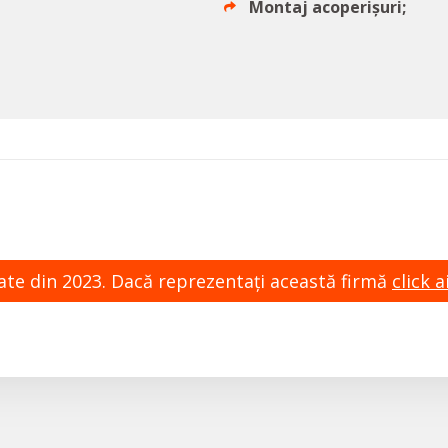
Montaj acoperișuri;
zate din 2023. Dacă reprezentaţi această firmă
click ai