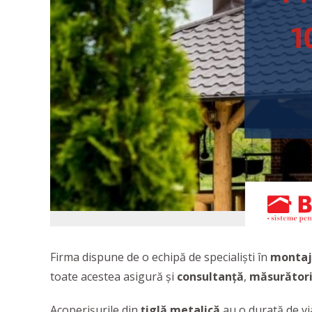
Firma dispune de o echipă de specialiști în
montaj 
toate acestea asigură și
consultanță
,
măsurător
Acoperișurile din
țiglă metalică
au o durată de via