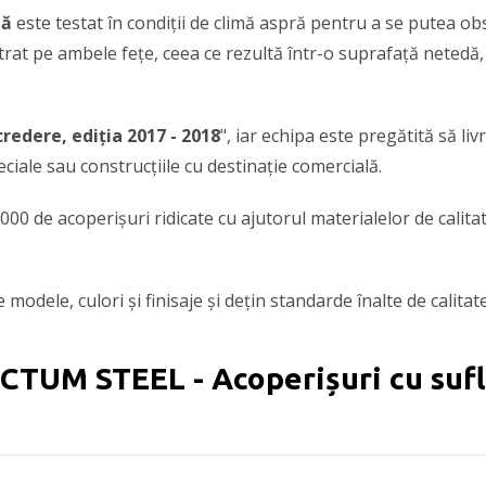
tă
este testat în condiții de climă aspră pentru a se putea ob
strat pe ambele fețe, ceea ce rezultă într-o suprafață netedă
redere, ediția 2017 - 2018
", iar echipa este pregătită să li
peciale sau construcțiile cu destinație comercială.
0 de acoperișuri ridicate cu ajutorul materialelor de calitat
odele, culori și finisaje și dețin standarde înalte de calitate,
CTUM STEEL - Acoperișuri cu sufl