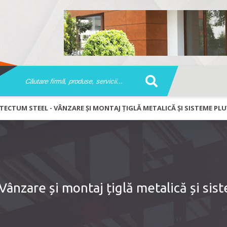
TECTUM STEEL - VÂNZARE ȘI MONTAJ ȚIGLĂ METALICĂ ȘI SISTEME PLU
ânzare și montaj țiglă metalică și sis