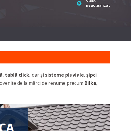
status
neactualizat
tă
,
tablă click,
dar și
sisteme pluviale
,
șipci
ovenite de la mărci de renume precum
Bilka,