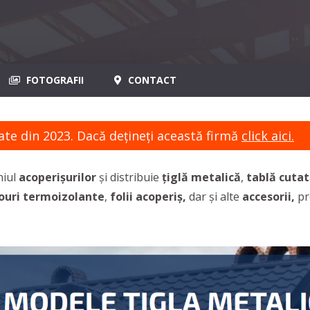
FOTOGRAFII
CONTACT
ate din 2023. Dacă dețineți această firmă
click aici.
niul
acoperișurilor
și distribuie
țiglă metalică
,
tablă cuta
ouri termoizolante
,
folii acoperiș,
dar și alte
accesorii,
pr