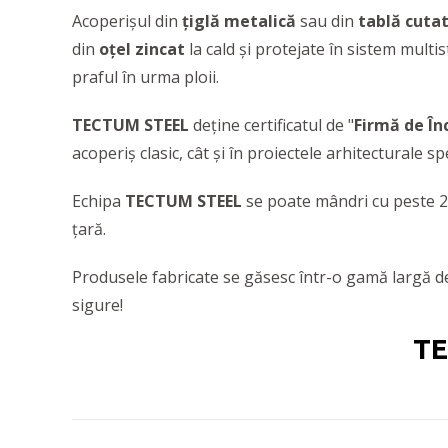
Acoperișul din
țiglă metalică
sau din
tablă cuta
din
oțel zincat
la cald și protejate în sistem multi
praful în urma ploii.
TECTUM STEEL
deține certificatul de "
Firmă de Înc
acoperiș clasic, cât și în proiectele arhitecturale s
Echipa
TECTUM STEEL
se poate mândri cu peste 200
țară.
Produsele fabricate se găsesc într-o gamă largă de m
sigure!
TE