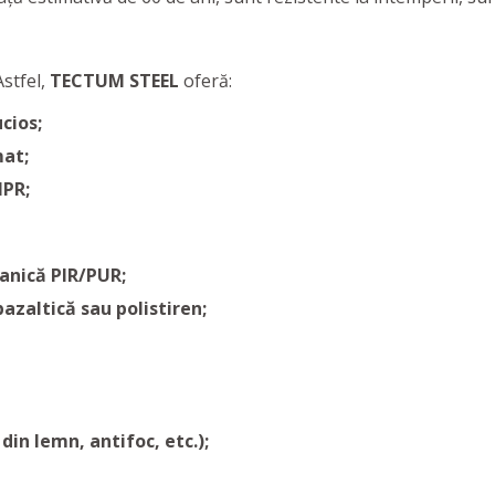
Astfel,
TECTUM STEEL
oferă:
cios;
mat;
MPR;
anică PIR/PUR;
zaltică sau polistiren;
din lemn, antifoc, etc.);