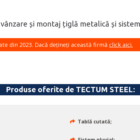
 vânzare și montaj țiglă metalică și siste
ate din 2023. Dacă dețineți această firmă
click aici.
Produse oferite de TECTUM STEEL:
Tablă cutată;
Sistem pluvial;