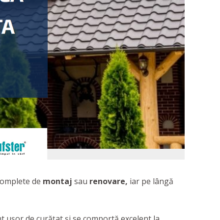
 complete de
montaj
sau
renovare,
iar pe lângă
nt ușor de curățat și se comportă excelent la