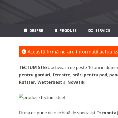
DESPRE
PRODUSE
SERVICII
Această firmă nu are informaţii actualiz
TECTUM STEEL
activează de peste 10 ani în dome
pentru garduri
,
ferestre, scări pentru pod
,
pan
Rufster, Wetterbest
și
Novatik
.
Firma dispune de o echipă de specialiști în
montaj 