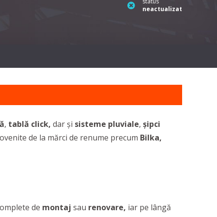
status
neactualizat
tă
,
tablă click,
dar și
sisteme pluviale
,
șipci
ovenite de la mărci de renume precum
Bilka,
 complete de
montaj
sau
renovare,
iar pe lângă