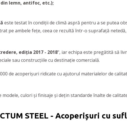
din lemn, antifoc, etc.);
tă
este testat în condiții de climă aspră pentru a se putea ob
strat pe ambele fețe, ceea ce rezultă într-o suprafață netedă
redere, ediția 2017 - 2018
", iar echipa este pregătită să li
peciale sau construcțiile cu destinație comercială.
0 de acoperișuri ridicate cu ajutorul materialelor de calitat
odele, culori și finisaje și dețin standarde înalte de calitate,
CTUM STEEL - Acoperișuri cu sufl