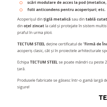
scări modulare de acces la pod (metalice, 
folii anticondens pentru acoperișuri; etc.
Acoperișul din
țiglă metalică
sau din
tablă cuta
din
oțel zincat
la cald și protejate în sistem multi
praful în urma ploii.
TECTUM STEEL
deține certificatul de "
Firmă de Înc
acoperiș clasic, cât și în proiectele arhitecturale s
Echipa
TECTUM STEEL
se poate mândri cu peste 200
țară.
Produsele fabricate se găsesc într-o gamă largă de m
sigure!
TE