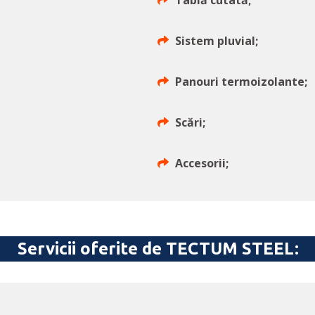
Tablă cutată;
Sistem pluvial;
Panouri termoizolante;
Scări;
Accesorii;
Servicii oferite de TECTUM STEEL: