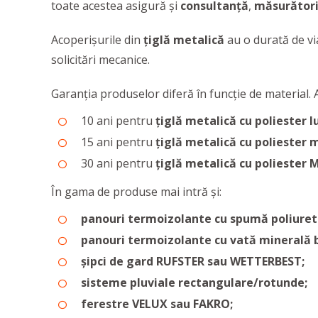
toate acestea asigură și
consultanță
,
măsurător
Acoperișurile din
țiglă metalică
au o durată de via
solicitări mecanice.
Garanția produselor diferă în funcție de material. 
10 ani pentru
țiglă metalică cu poliester lu
15 ani pentru
țiglă metalică cu poliester 
30 ani pentru
țiglă metalică cu poliester 
În gama de produse mai intră și:
panouri termoizolante cu spumă poliuret
panouri termoizolante cu vată minerală ba
șipci de gard RUFSTER sau WETTERBEST;
sisteme pluviale rectangulare/rotunde;
ferestre VELUX sau FAKRO;