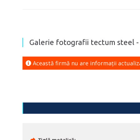
Galerie fotografii tectum steel -
Această firmă nu are informaţii actualiz