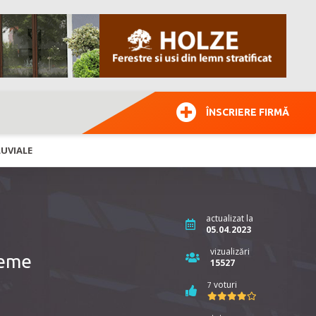
ÎNSCRIERE FIRMĂ
LUVIALE
actualizat la
05.04.2023
vizualizări
teme
15527
voturi
7