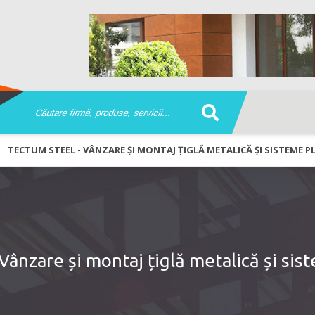
TECTUM STEEL - VÂNZARE ȘI MONTAJ ȚIGLĂ METALICĂ ȘI SISTEME P
ânzare și montaj țiglă metalică și sis