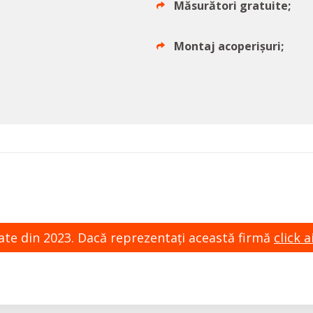
Măsurători gratuite;
Montaj acoperișuri;
zate din 2023. Dacă reprezentaţi această firmă
click ai