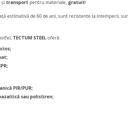
i
și
transport
pentru materiale,
gratuit
!
ță estimativă de 60 de ani, sunt rezistente la intemperii, su
Astfel,
TECTUM STEEL
oferă:
cios;
mat;
MPR;
anică PIR/PUR;
zaltică sau polistiren;