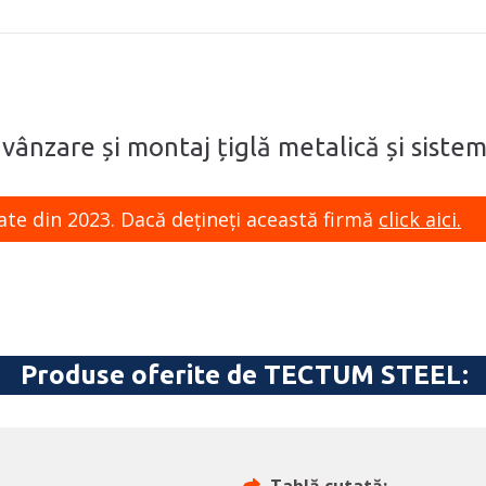
 vânzare și montaj țiglă metalică și siste
ate din 2023. Dacă dețineți această firmă
click aici.
Produse oferite de TECTUM STEEL: