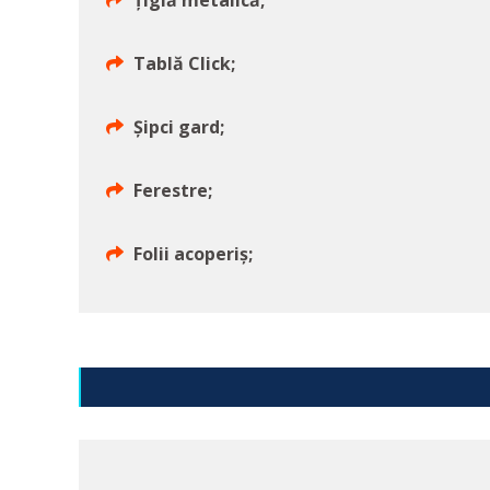
Țiglă metalică;
Tablă Click;
Șipci gard;
Ferestre;
Folii acoperiș;