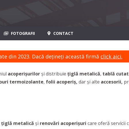
FOTOGRAFII
CONTACT
ate din 2023. Dacă dețineți această firmă
click aici.
niul
acoperișurilor
și distribuie
țiglă metalică
,
tablă cuta
ouri termoizolante
,
folii acoperiș,
dar și alte
accesorii,
pr
țiglă metalică
și
renovări acoperișuri
care oferă servicii