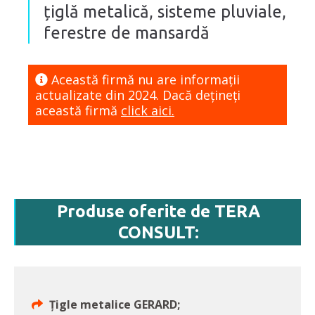
țiglă metalică, sisteme pluviale,
ferestre de mansardă
Această firmă nu are informaţii
actualizate din 2024. Dacă dețineți
această firmă
click aici.
Produse oferite de TERA
CONSULT:
Țigle metalice GERARD;