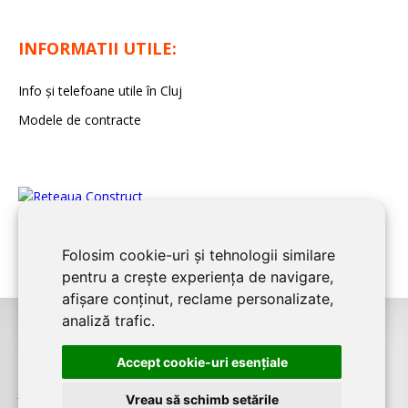
INFORMATII UTILE:
Info și telefoane utile în Cluj
Modele de contracte
Folosim cookie-uri și tehnologii similare
pentru a crește experiența de navigare,
afișare conținut, reclame personalizate,
analiză trafic.
©2026
CLUJ CONSTRUCT
este un serviciu de promovare online pentru
Accept cookie-uri esenţiale
firme. Proiect digital dezvoltat de
LIVE COMMUNICATIONS SRL
, Cluj-Napoca,
J12/4191/2006, RO19492087
Vreau să schimb setările