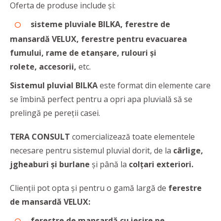
Oferta de produse include și:
sisteme pluviale BILKA, ferestre de
mansardă VELUX, ferestre pentru evacuarea
fumului, rame de etanșare, rulouri și
rolete, accesorii,
etc.
Sistemul pluvial BILKA
este format din elemente care
se îmbină perfect pentru a opri apa pluvială să se
prelingă pe pereții casei.
TERA CONSULT
comercializează toate elementele
necesare pentru sistemul pluvial dorit, de la
cârlige,
jgheaburi și burlane
și până la
colțari exteriori.
Clienții pot opta și pentru o gamă largă de
ferestre
de mansardă VELUX:
ferestre de mansardă cu ieșire pe