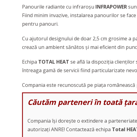
Panourile radiante cu infraroșu
INFRAPOWER
sunt
Fiind minim invazive, instalarea panourilor se face
pentru panouri.
Cu ajutorul designului de doar 2,5 cm grosime a pa
crează un ambient sănătos și mai eficient din punct
Echipa
TOTAL HEAT
se află la dispoziția cliențilo
întreaga gamă de servicii fiind particularizate nevoil
Compania este recunoscută pe piața românească pen
Căutăm parteneri în toată țar
Compania își dorește o extindere a parteneriatelor 
autorizați ANRE! Contactează echipa
Total HEA