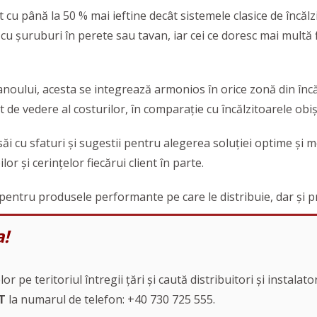
 cu până la 50 % mai ieftine decât sistemele clasice de încălz
 cu șuruburi în perete sau tavan, iar cei ce doresc mai multă 
noului, acesta se integrează armonios în orice zonă din încă
 de vedere al costurilor, în comparație cu încălzitoarele obiș
r săi cu sfaturi și sugestii pentru alegerea soluției optime și 
or și cerințelor fiecărui client în parte.
tru produsele performante pe care le distribuie, dar și prof
a!
pe teritoriul întregii țări și caută distribuitori și instalator
T
la numarul de telefon: +40 730 725 555.