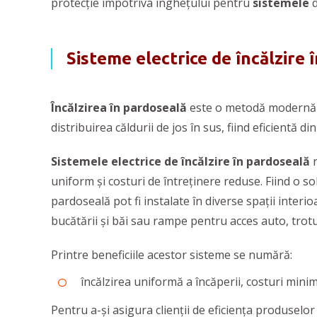
protecție împotriva înghețului pentru
sistemele
Sisteme electrice de încălzire 
Încălzirea în pardoseală
este o metodă modernă d
distribuirea căldurii de jos în sus, fiind eficientă 
Sistemele electrice de încălzire în pardoseală
r
uniform și costuri de întreținere reduse. Fiind o sol
pardoseală pot fi instalate în diverse spații interi
bucătării și băi sau rampe pentru acces auto, trotu
Printre beneficiile acestor sisteme se numără:
încălzirea uniformă a încăperii, costuri mini
Pentru a-și asigura clienții de eficiența produselo