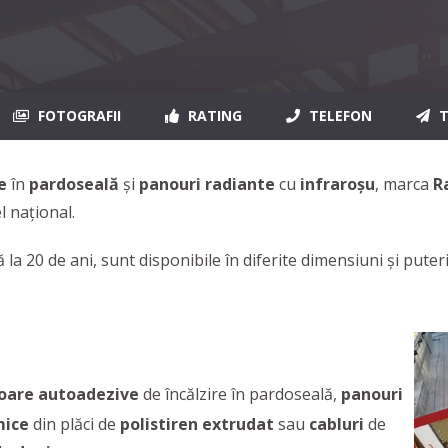
FOTOGRAFII
RATING
TELEFON
T
re
în
pardoseală
și
panouri radiante
cu
infraroșu
, marca
R
l național.
la 20 de ani, sunt disponibile în diferite dimensiuni și puteri 
oare
autoadezive
de încălzire în pardoseală,
panouri
mice
din plăci de
polistiren
extrudat
sau
cabluri
de