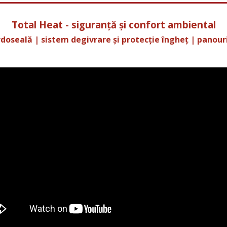
Total Heat - siguranță și confort ambiental
rdoseală
| sistem degivrare și protecție îngheț
| panour