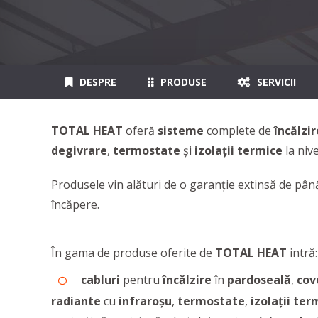
DESPRE
PRODUSE
SERVICII
TOTAL HEAT
oferă
sisteme
complete de
încălzi
degivrare
,
termostate
și
izolații termice
la nive
Produsele vin alături de o garanție extinsă de până 
încăpere.
În gama de produse oferite de
TOTAL HEAT
intră:
cabluri
pentru
încălzire
în
pardoseală
,
cov
radiante
cu
infraroșu
,
termostate
,
izolații ter