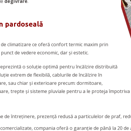
de
degivrare
.
în pardoseală
e climatizare ce oferă confort termic maxim prin
din punct de vedere economic, dar și estetic.
eprezintă o soluție optimă pentru încălzire distribuită
uție extrem de flexibilă, cablurile de încălzire în
oare, sau chiar și exterioare precum: dormitoare,
are, trepte și sisteme pluviale pentru a le proteja împotriva
me de întreținere, prezență redusă a particulelor de praf, red
r comercializate, compania oferă o garanție de până la 20 de 