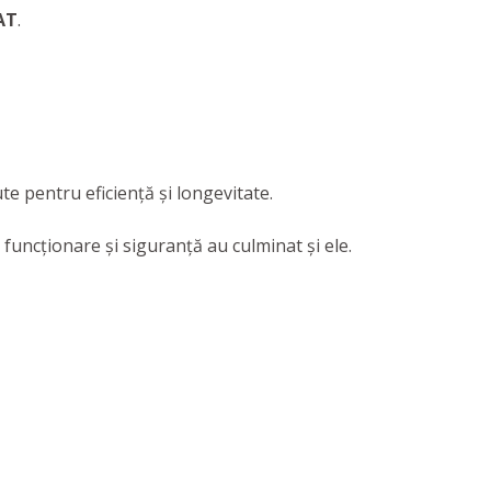
AT
.
te pentru eficiență și longevitate.
 funcționare și siguranță au culminat și ele.