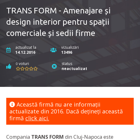
TRANS FORM - Amenajare și
design interior pentru spații
comerciale și sedii firme
actualizat la
vizualizări
14.12.2016
13496
voturi
status
0
neactualizat
Această firmă nu are informaţii
actualizate din 2016. Dacă dețineți această
firmă
click aici.
Compania
TRANS FORM
din Cluj-Napoca este