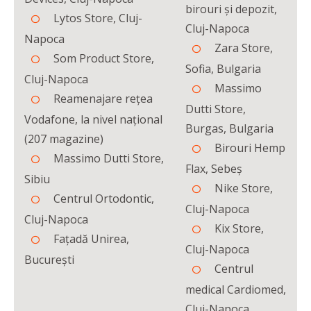
birouri și depozit,
Lytos Store, Cluj-
Cluj-Napoca
Napoca
Zara Store,
Som Product Store,
Sofia, Bulgaria
Cluj-Napoca
Massimo
Reamenajare rețea
Dutti Store,
Vodafone, la nivel național
Burgas, Bulgaria
(207 magazine)
Birouri Hemp
Massimo Dutti Store,
Flax, Sebeș
Sibiu
Nike Store,
Centrul Ortodontic,
Cluj-Napoca
Cluj-Napoca
Kix Store,
Fațadă Unirea,
Cluj-Napoca
București
Centrul
medical Cardiomed,
Cluj-Napoca