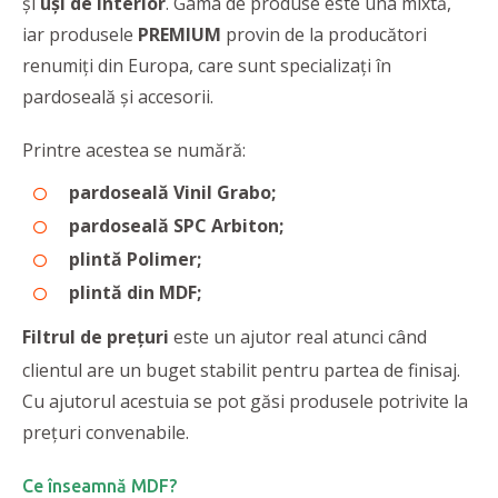
și
uși de interior
. Gama de produse este una mixtă,
iar produsele
PREMIUM
provin de la producători
renumiți din Europa, care sunt specializați în
pardoseală și accesorii.
Printre acestea se numără:
pardoseală Vinil Grabo;
pardoseală SPC Arbiton;
plintă Polimer;
plintă din MDF;
Filtrul de prețuri
este un ajutor real atunci când
clientul are un buget stabilit pentru partea de finisaj.
Cu ajutorul acestuia se pot găsi produsele potrivite la
prețuri convenabile.
Ce înseamnă MDF?