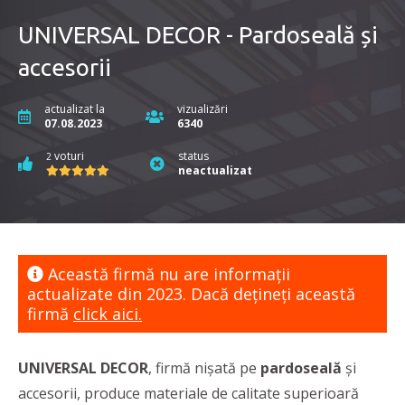
UNIVERSAL DECOR - Pardoseală și
accesorii
actualizat la
vizualizări
07.08.2023
6340
voturi
status
2
neactualizat
Această firmă nu are informaţii
actualizate din 2023. Dacă dețineți această
firmă
click aici.
UNIVERSAL DECOR
, firmă nișată pe
pardoseală
și
accesorii, produce materiale de calitate superioară