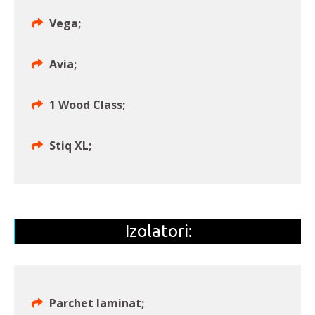
Vega;
Avia;
1 Wood Class;
Stiq XL;
Izolatori:
Parchet laminat;