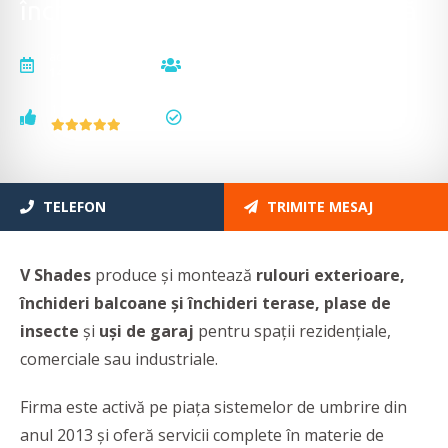
închidere balcon, închidere terasă
actualizat la
vizualizări
14.11.2025
3463
voturi
status
1
actualizat
TELEFON
TRIMITE MESAJ
V Shades
produce și montează
rulouri exterioare,
închideri balcoane și închideri terase, plase de
insecte
și
uși de garaj
pentru spații rezidențiale,
comerciale sau industriale.
Firma este activă pe piața sistemelor de umbrire din
anul 2013 și oferă servicii complete în materie de