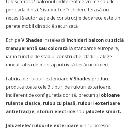
folosi terasa/ balconul indiferent de vreme sau de
perioada din zi. Sistemul de închidere terasă nu
necesită autorizație de construcție deoarece este un
perete mobil din sticlă securizată.
Echipa
V Shades
instalează
închideri balcon
cu
sticlă
transparentă sau colorată
la standarde europere,
iar în funcție de stadiul constructiei cladirii, alege
modalitatea de montaj potrivită fiecărui proiect.
Fabrica de rulouri exterioare
V Shades
produce
produce toate cele 3 tipuri de rulouri exterioare,
indiferent de configurația dorită, precum și
obloane
rulante clasice, rulou cu plasă, rulouri exterioare
antiefracție, storuri electrice
sau
jaluzele smart.
Jaluzelele/ rulourile exterioare
vin cu accesorii