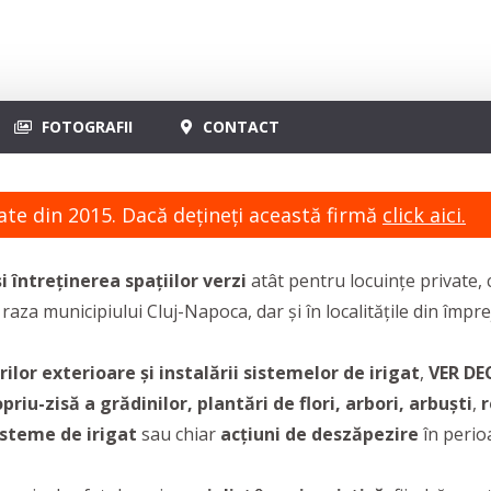
FOTOGRAFII
CONTACT
ate din 2015. Dacă dețineți această firmă
click aici.
 întreținerea spațiilor verzi
atât pentru locuințe private, 
 raza municipiului Cluj-Napoca, dar și în localitățile din împr
lor exterioare și instalării sistemelor de irigat
,
VER DE
iu-zisă a grădinilor, plantări de flori, arbori, arbuști
,
r
sisteme de irigat
sau chiar
acțiuni de deszăpezire
în perioa