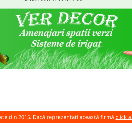
zate din 2015. Dacă reprezentaţi această firmă
click ai