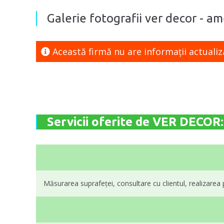
Galerie fotografii ver decor - ame
Această firmă nu are informaţii actualiz
Servicii oferite de VER DECOR:
Măsurarea suprafeței, consultare cu clientul, realizarea