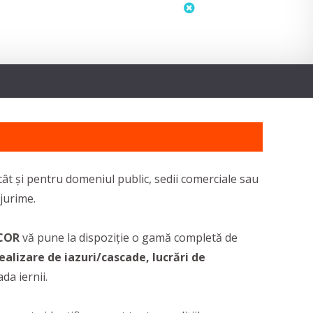
status
neactualizat
cât și pentru domeniul public, sedii comerciale sau
ejurime.
COR
vă pune la dispoziție o gamă completă de
ealizare de iazuri/cascade, lucrări de
da iernii.