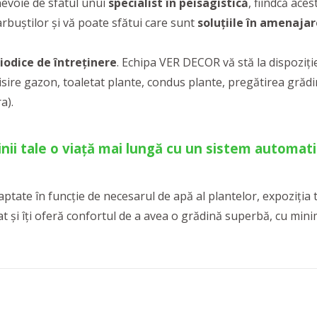
evoie de sfatul unui
specialist în peisagistică
, fiindcă ace
/arbuștilor și vă poate sfătui care sunt
soluțiile în amenajar
iodice de întreținere
. Echipa VER DECOR vă stă la dispoziție
isire gazon, toaletat plante, condus plante, pregătirea grădin
a).
inii tale o viață mai lungă cu un sistem automatiz
ptate în funcție de necesarul de apă al plantelor, expoziția 
iat și îți oferă confortul de a avea o grădină superbă, cu mini