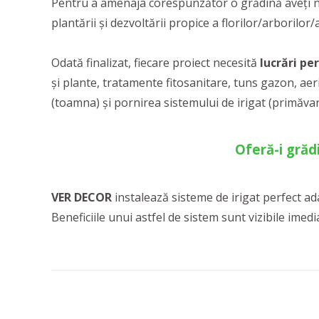
Pentru a amenaja corespunzător o grădină aveți n
plantării și dezvoltării propice a florilor/arborilor
Odată finalizat, fiecare proiect necesită
lucrări per
și plante, tratamente fitosanitare, tuns gazon, aer
(toamna) și pornirea sistemului de irigat (primăvar
Oferă-i grăd
VER DECOR
instalează sisteme de irigat perfect ada
Beneficiile unui astfel de sistem sunt vizibile imed