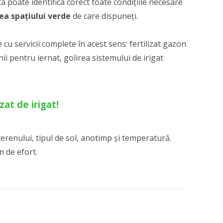
sta poate identifica corect toate condițiile necesare
ea spațiului verde
de care dispuneți.
 cu servicii complete în acest sens: fertilizat gazon
ii pentru iernat, golirea sistemului de irigat
at de irigat!
terenului, tipul de sol, anotimp și temperatură.
m de efort.