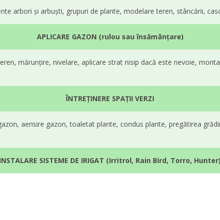
iamente arbori și arbuști, grupuri de plante, modelare teren, stâncării, cas
APLICARE GAZON (rulou sau însămânțare)
 teren, mărunțire, nivelare, aplicare strat nisip dacă este nevoie, mo
ÎNTREȚINERE SPAȚII VERZI
gazon, aerisire gazon, toaletat plante, condus plante, pregătirea grădin
INSTALARE SISTEME DE IRIGAT (Irritrol, Rain Bird, Torro, Hunter