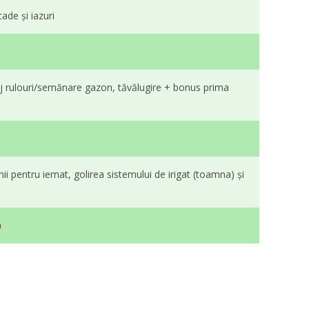
cade și iazuri
ntaj rulouri/semănare gazon, tăvălugire + bonus prima
ii pentru iernat, golirea sistemului de irigat (toamna) și
)