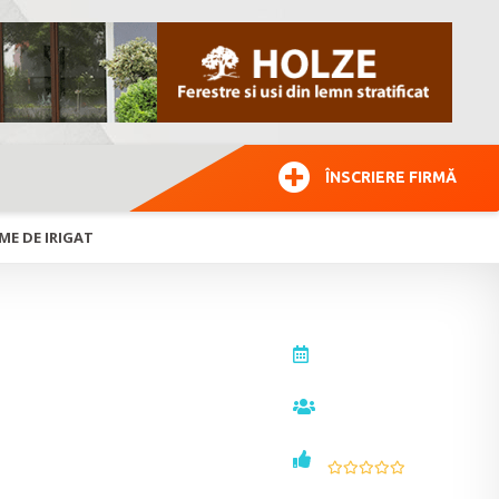
ÎNSCRIERE FIRMĂ
EME DE IRIGAT
actualizat la
11.03.2015
vizualizări
7621
rigat
voturi
0