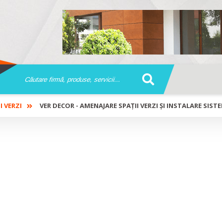
I VERZI
VER DECOR - AMENAJARE SPAȚII VERZI ȘI INSTALARE SIST
 spații verzi și instalare sisteme de i