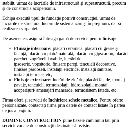
stabilit, urmat de lucrările de infrastructură și suprastructură, precum
și de construcția acoperișului.
Echipa execută tipul de fundație potrivit construcției, urmat de
lucrările de structură, lucrări de sistematizări și împrejmuiri, dar și
realizarea sarpantei.
De asemenea, asigură întreaga gamă de servicii pentru
finisaje
:
FInisaje interioare:
placări ceramică, placări cu gresie și
faianță, placări cu piatră naturală, placări cu gipscarton, placări
parchet, zugrăveli lavabile, lucrări de
ipsoserie, vopsitorie, finisare pereți, tencuieli decorative,
finisare pardoseli, instalații electrice, instalații sanitare,
instalații termice, etc;
Finisaje exterioare:
lucrări de zidărie, placări fațade, montaj
pavaje, tencuieli, termoizolații, hidroizolații, montaj
acoperișuri/ amenajări mansarde, termosistem fațade, etc;
Firma oferă și servicii de
închiriere schele metalice.
Pentru oferte
personalizate, contactați firma prin datele de contact listate în partea
de jos a paginii.
DOMINE CONSTRUCTION
pune bazele căminului tău prin
servicii variate de construcții destinate să reziste.