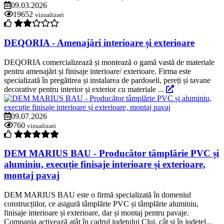
09.03.2026
19652
vizualizari
DEQORIA - Amenajări interioare și exterioare
DEQORIA comercializează și montează o gamă vastă de materiale
pentru amenajări și finisaje interioare/ exterioare. Firma este
specializată în pregătirea și instalarea de pardoseli, pereți și tavane
decorative pentru interior și exterior cu materiale ...
09.07.2026
760
vizualizari
DEM MARIUS BAU - Producător tâmplărie PVC și
aluminiu, execuție finisaje interioare și exterioare,
montaj pavaj
DEM MARIUS BAU este o firmă specializată în domeniul
construcțiilor, ce asigură tâmplărie PVC și tâmplărie aluminiu,
finisaje interioare și exterioare, dar și montaj pentru pavaje.
Compania activează atât în cadrul județului Cluj, cât și în județel...