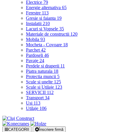
Electrice
79
Energie alternativa
65
Ferestre
113
Gresie si faianta
19
Instalatii
210
Lacuri si Vopsele
35
Materiale de constructii
120
Mobila
93
Mocheta - Covoare
18
Parchet
42
Pardoseli
46
Pavaje
24
Perdele si draperii
11
Piatra naturala
18
Protectia muncii
5
Scule si unelte
125
Scule si Utilaje
123
SERVICII
112
Transport
34
Usi
113
Utilaje
106
CATEGORII
Înscriere firmă