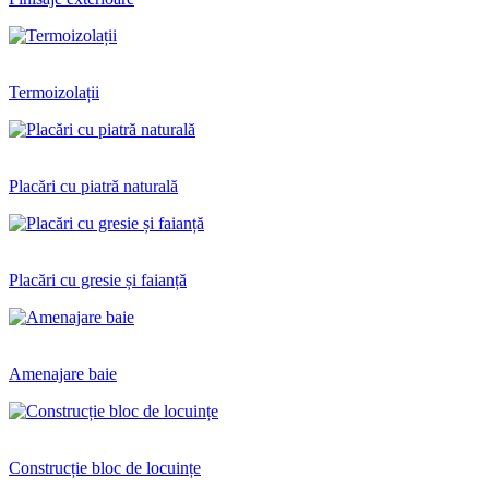
Termoizolații
Placări cu piatră naturală
Placări cu gresie și faianță
Amenajare baie
Construcție bloc de locuințe