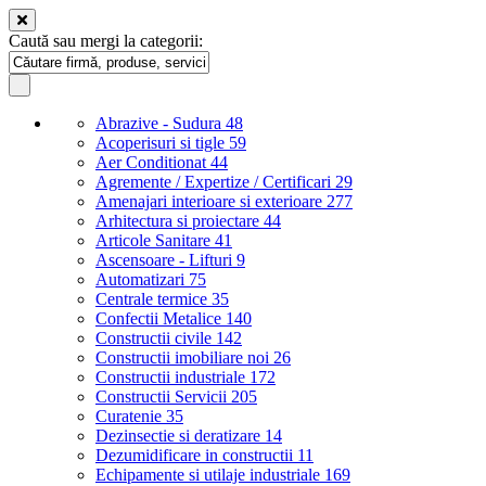
Caută sau mergi la categorii:
Abrazive - Sudura
48
Acoperisuri si tigle
59
Aer Conditionat
44
Agremente / Expertize / Certificari
29
Amenajari interioare si exterioare
277
Arhitectura si proiectare
44
Articole Sanitare
41
Ascensoare - Lifturi
9
Automatizari
75
Centrale termice
35
Confectii Metalice
140
Constructii civile
142
Constructii imobiliare noi
26
Constructii industriale
172
Constructii Servicii
205
Curatenie
35
Dezinsectie si deratizare
14
Dezumidificare in constructii
11
Echipamente si utilaje industriale
169