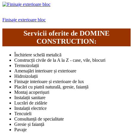
Finisaje exterioare bloc
Servicii oferite de DOMINE
CONSTRUCTION:
Închiriere schelă metalică
Construcții civile de la A la Z - case, vile, blocuri
Termoizolații
Amenajări interioare și exterioare
Hidroizolații
Finisaje interioare și exterioare de lux
Placări cu piatră naturală, gresie, faianță
Montaj acoperișuri
Instalații sanitare
Lucrări de zidărie
Instalații electrice
Tencuieli
Consultanță de specialitate
Gresie și faianță
Pavaje