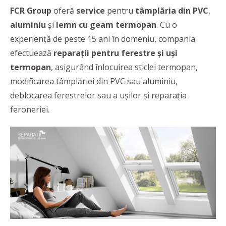
FCR Group
oferă
service
pentru
tâmplăria
din
PVC
,
aluminiu
și
lemn
cu geam
termopan
. Cu o
experiență de peste 15 ani în domeniu, compania
efectuează
reparații pentru ferestre și uși
termopan
, asigurând înlocuirea sticlei termopan,
modificarea tâmplăriei din PVC sau aluminiu,
deblocarea ferestrelor sau a ușilor și reparația
feroneriei.