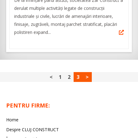
De la înființare până astăzi, societatea Zar Construct a
derulat multiple activități legate de construcții
industriale și civile, lucrări de amenajări interioare,
finisaje, zugrăveli, montaj parchet stratificat, placări
polistiren expand...
<
1
2
3
>
PENTRU FIRME:
Home
Despre CLUJ CONSTRUCT