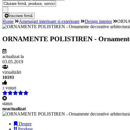
Înscriere firmă
Home
Amenajari interioare si exterioare
Design interior
ORNAME
ORNAMENTE POLISTIREN - Ornamente deco
actualizat la
03.05.2019
vizualizări
10193
voturi
3
status
neactualizat
Despre
Produse