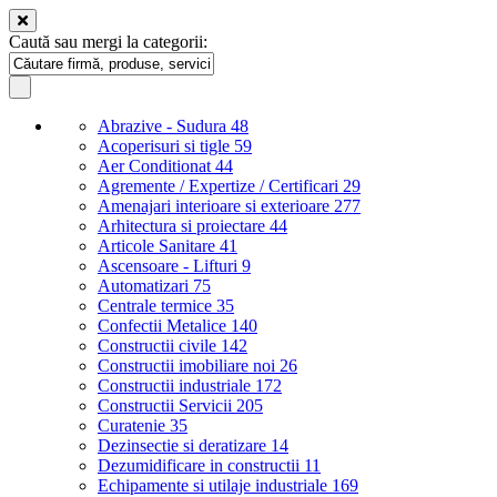
Caută sau mergi la categorii:
Abrazive - Sudura
48
Acoperisuri si tigle
59
Aer Conditionat
44
Agremente / Expertize / Certificari
29
Amenajari interioare si exterioare
277
Arhitectura si proiectare
44
Articole Sanitare
41
Ascensoare - Lifturi
9
Automatizari
75
Centrale termice
35
Confectii Metalice
140
Constructii civile
142
Constructii imobiliare noi
26
Constructii industriale
172
Constructii Servicii
205
Curatenie
35
Dezinsectie si deratizare
14
Dezumidificare in constructii
11
Echipamente si utilaje industriale
169