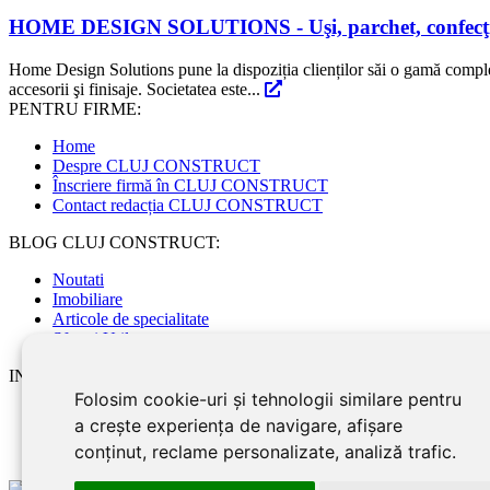
HOME DESIGN SOLUTIONS - Uşi, parchet, confecţii din
Home Design Solutions pune la dispoziția clienților săi o gamă completă 
accesorii şi finisaje. Societatea este...
PENTRU FIRME:
Home
Despre CLUJ CONSTRUCT
Înscriere firmă în CLUJ CONSTRUCT
Contact redacția CLUJ CONSTRUCT
BLOG CLUJ CONSTRUCT:
Noutati
Imobiliare
Articole de specialitate
Sfaturi Utile
INFORMATII UTILE:
Folosim cookie-uri și tehnologii similare pentru
Info și telefoane utile în Cluj
a crește experiența de navigare, afișare
Modele de contracte
conținut, reclame personalizate, analiză trafic.