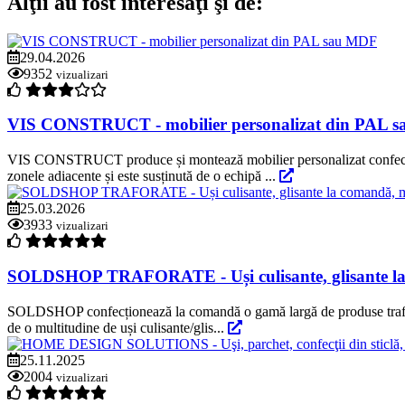
Alţii au fost interesaţi şi de:
29.04.2026
9352
vizualizari
VIS CONSTRUCT - mobilier personalizat din PAL 
VIS CONSTRUCT produce și montează mobilier personalizat confecționat
zonele adiacente și este susținută de o echipă ...
25.03.2026
3933
vizualizari
SOLDSHOP TRAFORATE - Uși culisante, glisante la co
SOLDSHOP confecționează la comandă o gamă largă de produse traforate,
de o multitudine de uși culisante/glis...
25.11.2025
2004
vizualizari