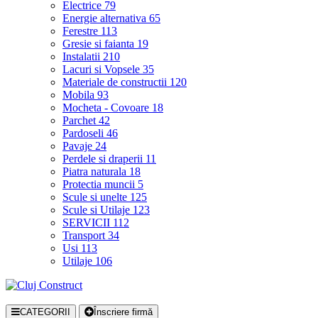
Electrice
79
Energie alternativa
65
Ferestre
113
Gresie si faianta
19
Instalatii
210
Lacuri si Vopsele
35
Materiale de constructii
120
Mobila
93
Mocheta - Covoare
18
Parchet
42
Pardoseli
46
Pavaje
24
Perdele si draperii
11
Piatra naturala
18
Protectia muncii
5
Scule si unelte
125
Scule si Utilaje
123
SERVICII
112
Transport
34
Usi
113
Utilaje
106
CATEGORII
Înscriere firmă