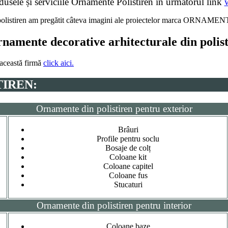
dusele și serviciile Ornamente Polistiren în următorul link
 din polistiren am pregătit câteva imagini ale proiectelor marca ORN
rnamente decorative arhitecturale din polis
 această firmă
click aici.
TIREN:
Ornamente din polistiren pentru exterior
Brâuri
Profile pentru soclu
Bosaje de colț
Coloane kit
Coloane capitel
Coloane fus
Stucaturi
Ornamente din polistiren pentru interior
Coloane baze