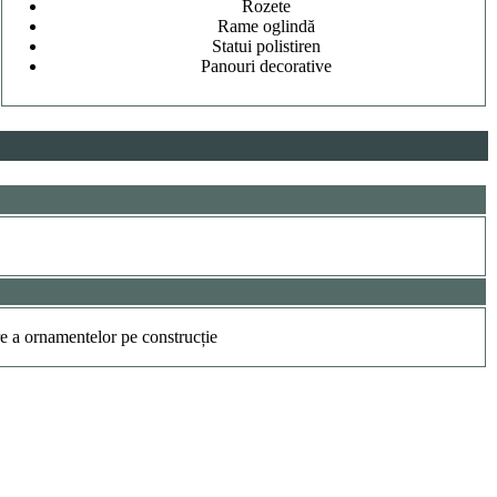
Rozete
Rame oglindă
Statui polistiren
Panouri decorative
re a ornamentelor pe construcție