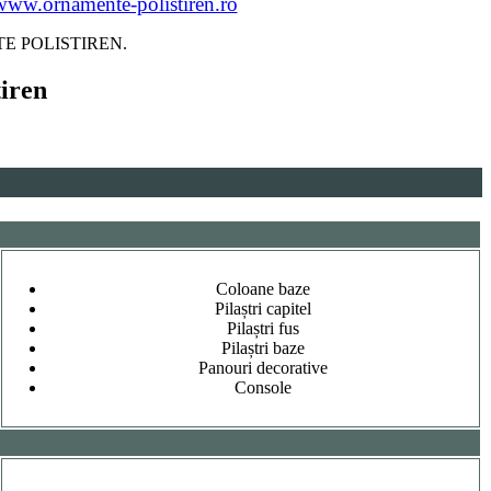
www.ornamente-polistiren.ro
AMENTE POLISTIREN.
tiren
Coloane baze
Pilaștri capitel
Pilaștri fus
Pilaștri baze
Panouri decorative
Console