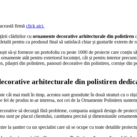
 această firmă
click aici.
rii clădirilor cu
ornamente decorative arhitecturale din polistiren
c
 detalii pentru ca produsul final să satisfacă chiar și gusturile extrem de r
ușit să-și formeze un portofoliu cu peste 1000 de proiecte care conțin să
 ornamente atât pentru exteriorul locuinței, cât și pentru interior precum:
, pilaștri din polistiren, panouri decorative din polistiren, cornișe din po
orative arhitecturale din polistiren dedica
te cât mai mult în timp, acestea sunt grunduite în două straturi cu o răș
ice fel de produs te-ar interesa, noi cei de la Ornamente Polistiren sunte
ecorative să decurgă fără probleme, compania asigură design de proiect 3D
u sunt pe placul clientului, cantitatea precisă și dimensiunile ornament
e la șantier cu un specialist care să se ocupe cu toate detaliile proiect