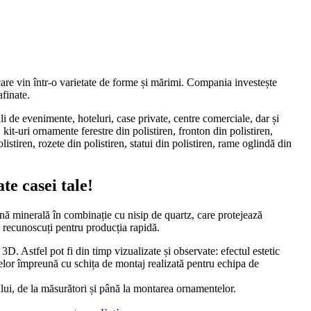
are vin într-o varietate de forme și mărimi. Compania investește
afinate.
li de evenimente, hoteluri, case private, centre comerciale, dar și
 kit-uri ornamente ferestre din polistiren, fronton din polistiren,
listiren, rozete din polistiren, statui din polistiren, rame oglindă din
te casei tale!
ină minerală în combinație cu nisip de quartz, care protejează
m recunoscuți pentru producția rapidă.
. Astfel pot fi din timp vizualizate și observate: efectul estetic
elor împreună cu schița de montaj realizată pentru echipa de
ului, de la măsurători și până la montarea ornamentelor.