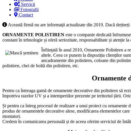
Servicii
Fotografii
Contact
Această firmă nu are informaţii actualizate din 2019. Dacă dețineți
ORNAMENTE POLISTIREN
este o companie dedicată înfrumuseță
constant în tehnologie și oferă seriozitate, responsabilitate și atenție la
Înființată în anul 2010, Ornamente Polistiren a re
altele. Ceea ce punem la dispoziția clienților sunt
ancadramente din polistiren, coloane din polistiren
polistiren, chei de boltă din polistiren, etc.
Ornamente dec
Pentru ca întreaga gamă de ornamente decorative din polistiren să rezis
împotriva razelor UV și a intemperiilor prezente pe teritoriul țării. Or
Și pentru ca întreg procesul de realizare a unui proiect cu ornamente d
produs de ornamentele decorative alese, modificarea elementelor care n
montatori.
Credem în comunicarea personală și de aceea oferim serviciul de întâlnir