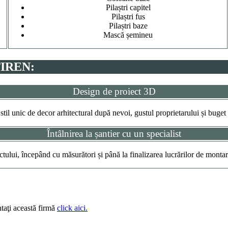
Pilaștri capitel
Pilaștri fus
Pilaștri baze
Mască șemineu
TIREN:
Design de proiect 3D
 stil unic de decor arhitectural după nevoi, gustul proprietarului și buget
Întâlnirea la șantier cu un specialist
ctului, începând cu măsurători și până la finalizarea lucrărilor de monta
taţi această firmă
click aici.