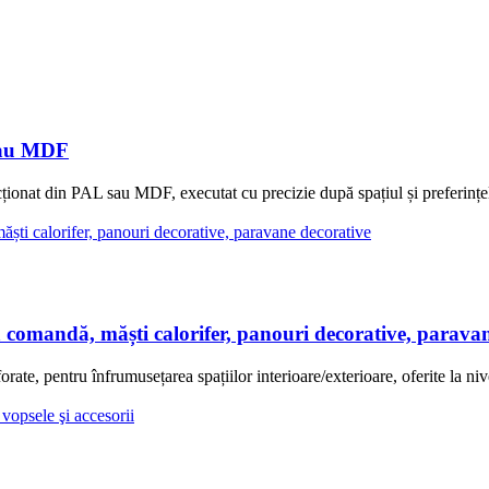
sau MDF
 din PAL sau MDF, executat cu precizie după spațiul și preferințele cl
mandă, măști calorifer, panouri decorative, paravan
 pentru înfrumusețarea spațiilor interioare/exterioare, oferite la nive