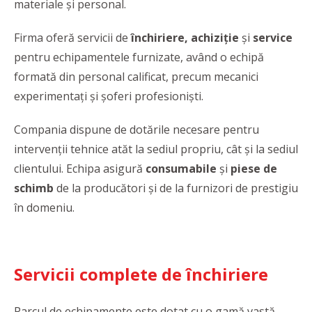
materiale şi personal.
Firma oferă servicii de
închiriere, achiziție
și
service
pentru echipamentele furnizate, având o echipă
formată din personal calificat, precum mecanici
experimentaţi și șoferi profesioniști.
Compania dispune de dotările necesare pentru
intervenţii tehnice atăt la sediul propriu, cât şi la sediul
clientului. Echipa asigură
consumabile
şi
piese de
schimb
de la producători şi de la furnizori de prestigiu
în domeniu.
Servicii complete de închiriere
Parcul de echipamente este dotat cu o gamă vastă