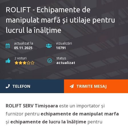
ROLIFT - Echipamente de
manipulat marfă și utilaje pentru
lucrul la înălțime
actualizat la
vizualizări
05.11.2025
10791
voturi
status
2
actualizat
TELEFON
TRIMITE MESAJ
ROLIFT SERV Timișoara
este un importator și
furnizor pentru
echipamente
de manipulat marfa
şi
echipamente
de lucru
la înălţime
pentru