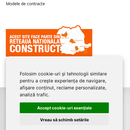
Modele de contracte
Folosim cookie-uri și tehnologii similare
pentru a crește experiența de navigare,
afișare conținut, reclame personalizate,
analiză trafic.
©2026
CLUJ CONSTRUCT
este un serviciu de promovare online pentru
Accept cookie-uri esenţiale
firme. Proiect digital dezvoltat de
LIVE COMMUNICATIONS SRL
, Cluj-Napoca,
J12/4191/2006, RO19492087
Vreau să schimb setările