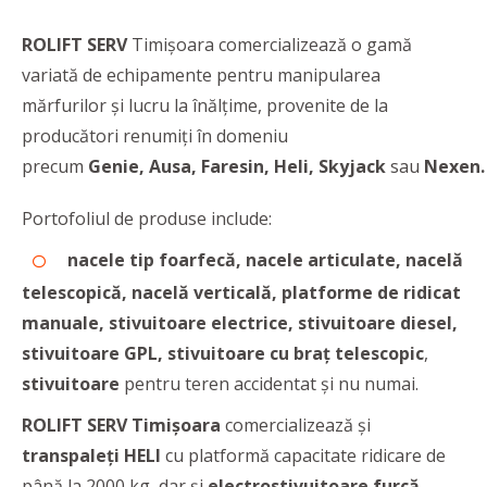
ROLIFT SERV
Timişoara comercializează o gamă
variată de echipamente pentru manipularea
mărfurilor şi lucru la înălţime, provenite de la
producători renumiţi în domeniu
precum
Genie, Ausa, Faresin, Heli, Skyjack
sau
Nexen.
Portofoliul de produse include:
nacele tip foarfecă, nacele articulate, nacelă
telescopică, nacelă verticală, platforme de ridicat
manuale, stivuitoare electrice, stivuitoare diesel,
stivuitoare GPL, stivuitoare cu braț telescopic
,
stivuitoare
pentru teren accidentat şi nu numai.
ROLIFT SERV Timișoara
comercializează și
transpaleți HELI
cu platformă capacitate ridicare de
până la 2000 kg,
dar și
electrostivuitoare furcă