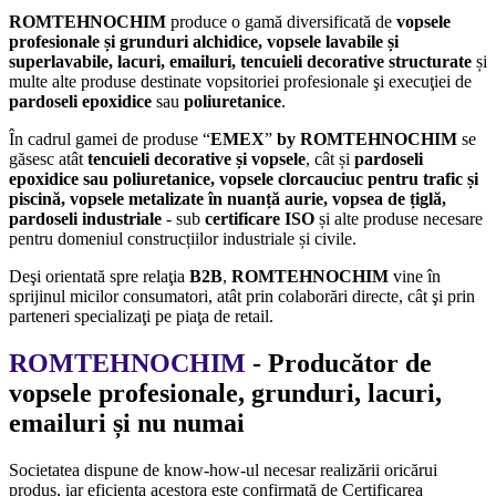
ROMTEHNOCHIM
produce o gamă diversificată de
vopsele
profesionale și grunduri alchidice, vopsele lavabile și
superlavabile,
lacuri, emailuri,
tencuieli decorative structurate
și
multe alte produse destinate vopsitoriei profesionale şi execuţiei de
pardoseli epoxidice
sau
poliuretanice
.
În cadrul gamei de produse “
EMEX
”
by ROMTEHNOCHIM
se
găsesc atât
tencuieli decorative și vopsele
, cât și
pardoseli
epoxidice sau poliuretanice, vopsele clorcauciuc pentru trafic și
piscină, vopsele metalizate în nuanță aurie, vopsea de țiglă,
pardoseli industriale
- sub
certificare ISO
și alte produse necesare
pentru domeniul construcțiilor industriale și civile.
Deşi orientată spre relaţia
B2B
,
ROMTEHNOCHIM
vine în
sprijinul micilor consumatori, atât prin colaborări directe, cât şi prin
parteneri specializaţi pe piaţa de retail.
ROMTEHNOCHIM
- Producător de
vopsele profesionale, grunduri, lacuri,
emailuri și nu numai
Societatea dispune de know-how-ul necesar realizării oricărui
produs, iar eficienţa acestora este confirmată de Certificarea