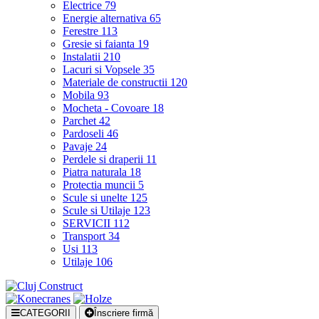
Electrice
79
Energie alternativa
65
Ferestre
113
Gresie si faianta
19
Instalatii
210
Lacuri si Vopsele
35
Materiale de constructii
120
Mobila
93
Mocheta - Covoare
18
Parchet
42
Pardoseli
46
Pavaje
24
Perdele si draperii
11
Piatra naturala
18
Protectia muncii
5
Scule si unelte
125
Scule si Utilaje
123
SERVICII
112
Transport
34
Usi
113
Utilaje
106
CATEGORII
Înscriere firmă