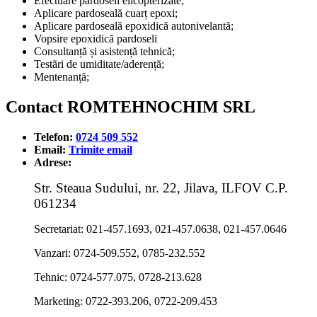
Efectuare pardoseli elicopterizate;
Aplicare pardoseală cuarț epoxi;
Aplicare pardoseală epoxidică autonivelantă;
Vopsire epoxidică pardoseli
Consultanță și asistență tehnică;
Testări de umiditate/aderență;
Mentenanță;
Contact ROMTEHNOCHIM SRL
Telefon:
0724 509 552
Email:
Trimite email
Adrese:
Str. Steaua Sudului, nr. 22, Jilava, ILFOV C.P.
061234
Secretariat: 021-457.1693, 021-457.0638, 021-457.0646
Vanzari: 0724-509.552, 0785-232.552
Tehnic: 0724-577.075, 0728-213.628
Marketing: 0722-393.206, 0722-209.453