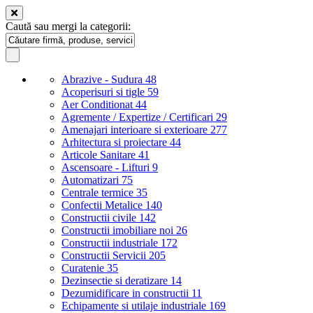
Caută sau mergi la categorii:
Abrazive - Sudura
48
Acoperisuri si tigle
59
Aer Conditionat
44
Agremente / Expertize / Certificari
29
Amenajari interioare si exterioare
277
Arhitectura si proiectare
44
Articole Sanitare
41
Ascensoare - Lifturi
9
Automatizari
75
Centrale termice
35
Confectii Metalice
140
Constructii civile
142
Constructii imobiliare noi
26
Constructii industriale
172
Constructii Servicii
205
Curatenie
35
Dezinsectie si deratizare
14
Dezumidificare in constructii
11
Echipamente si utilaje industriale
169