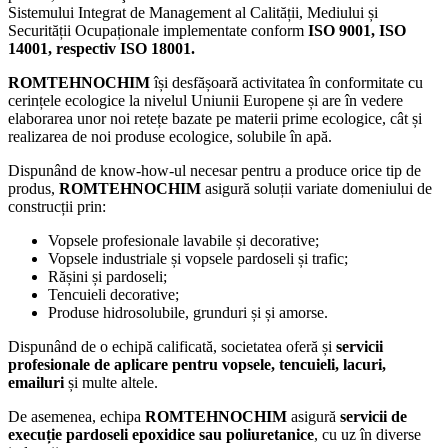
Sistemului Integrat de Management al Calității, Mediului și
Securității Ocupaționale implementate conform
ISO 9001, ISO
14001, respectiv ISO 18001.
ROMTEHNOCHIM
își desfășoară activitatea în conformitate cu
cerințele ecologice la nivelul Uniunii Europene și are în vedere
elaborarea unor noi retețe bazate pe materii prime ecologice, cât și
realizarea de noi produse ecologice, solubile în apă.
Dispunând de know-how-ul necesar pentru a produce orice tip de
produs,
ROMTEHNOCHIM
asigură soluții variate domeniului de
construcții prin:
Vopsele profesionale lavabile și decorative;
Vopsele industriale și vopsele pardoseli și trafic;
Rășini și pardoseli;
Tencuieli decorative;
Produse hidrosolubile, grunduri și și amorse.
Dispunând de o echipă calificată, societatea oferă și
servicii
profesionale de aplicare pentru vopsele, tencuieli, lacuri,
emailuri
și multe altele.
De asemenea, echipa
ROMTEHNOCHIM
asigură
servicii de
execuție pardoseli epoxidice sau poliuretanice
, cu uz în diverse