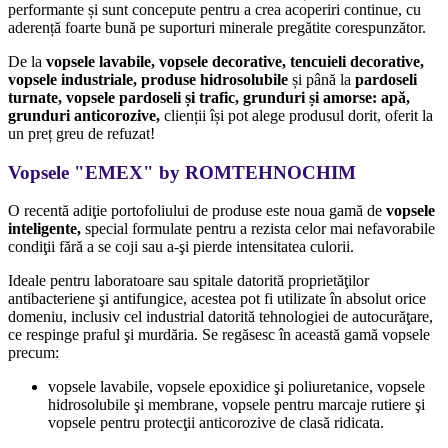
performante și sunt concepute pentru a crea acoperiri continue, cu
aderență foarte bună pe suporturi minerale pregătite corespunzător.
De la
vopsele lavabile, vopsele decorative, tencuieli decorative,
vopsele industriale, produse hidrosolubile
și până la
pardoseli
turnate, vopsele pardoseli și trafic, grunduri și amorse: apă,
grunduri anticorozive,
clienții își pot alege produsul dorit, oferit la
un preț greu de refuzat!
Vopsele "
EMEX
" by
ROMTEHNOCHIM
O recentă adiţie portofoliului de produse este noua gamă de
vopsele
inteligente,
special formulate pentru a rezista celor mai nefavorabile
condiţii fără a se coji sau a-şi pierde intensitatea culorii.
Ideale pentru laboratoare sau spitale datorită proprietăţilor
antibacteriene şi antifungice, acestea pot fi utilizate în absolut orice
domeniu, inclusiv cel industrial datorită tehnologiei de autocurăţare,
ce respinge praful şi murdăria. Se regăsesc în această gamă vopsele
precum:
vopsele lavabile, vopsele epoxidice şi poliuretanice, vopsele
hidrosolubile şi membrane, vopsele pentru marcaje rutiere şi
vopsele pentru protecţii anticorozive de clasă ridicata.