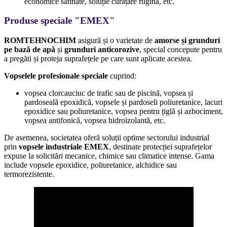
economice satinate, soluție curățare rugină, etc.
Produse speciale "
EMEX"
ROMTEHNOCHIM
asigură și o varietate de
amorse și grunduri
pe bază de apă
și
grunduri anticorozive
, special concepute pentru
a pregăti și proteja suprafețele pe care sunt aplicate acestea.
Vopselele profesionale speciale
cuprind:
vopsea clorcauciuc de trafic sau de piscină, vopsea și
pardoseală epoxidică, vopsele și pardoseli poliuretanice, lacuri
epoxidice sau poliuretanice, vopsea pentru țiglă și azbociment,
vopsea antifonică, vopsea hidroizolantă, etc.
De asemenea, societatea oferă soluții optime sectorului industrial
prin
vopsele industriale EMEX
, destinate protecției suprafețelor
expuse la solicitări mecanice, chimice sau climatice intense. Gama
include vopsele epoxidice, poliuretanice, alchidice sau
termorezistente.