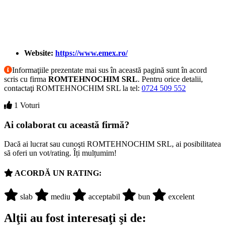
Website:
https://www.emex.ro/
Informaţiile prezentate mai sus în această pagină sunt în acord
scris cu firma
ROMTEHNOCHIM SRL
. Pentru orice detalii,
contactaţi ROMTEHNOCHIM SRL la tel:
0724 509 552
1 Voturi
Ai colaborat cu această firmă?
Dacă ai lucrat sau cunoşti ROMTEHNOCHIM SRL, ai posibilitatea
să oferi un vot/rating. Îți mulțumim!
ACORDĂ UN RATING:
slab
mediu
acceptabil
bun
excelent
Alţii au fost interesaţi şi de: