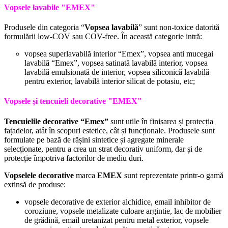
Vopsele lavabile "
EMEX"
Produsele din categoria “
Vopsea lavabilă
” sunt non-toxice datorită
formulării low-COV sau COV-free. În această categorie intră:
vopsea superlavabilă interior “Emex”, vopsea anti mucegai
lavabilă “Emex”, vopsea satinată lavabilă interior, vopsea
lavabilă emulsionată de interior, vopsea siliconică lavabilă
pentru exterior, lavabilă interior silicat de potasiu, etc;
Vopsele și tencuieli decorative "
EMEX"
Tencuielile decorative “Emex”
sunt utile în finisarea și protecția
fațadelor, atât în scopuri estetice, cât și funcționale. Produsele sunt
formulate pe bază de rășini sintetice și agregate minerale
selecționate, pentru a crea un strat decorativ uniform, dar și de
protecție împotriva factorilor de mediu duri.
Vopselele decorative
marca
EMEX
sunt reprezentate printr-o gamă
extinsă de produse:
vopsele decorative de exterior alchidice, email inhibitor de
coroziune, vopsele metalizate culoare argintie, lac de mobilier
de grădină, email uretanizat pentru metal exterior, vopsele