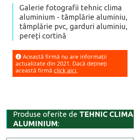
Galerie fotografii tehnic clima
aluminium - tâmplărie aluminiu,
tâmplărie pvc, garduri aluminiu,
pereți cortină
Această firmă nu are informaţii
actualizate din 2021. Dacă dețineți
această firmă
click aici.
Produse oferite de
TEHNIC CLIMA
ALUMINIUM
: