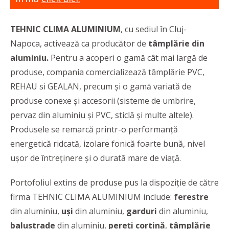
TEHNIC CLIMA ALUMINIUM
, cu sediul în Cluj-
Napoca, activează ca producător de
tâmplărie din
aluminiu.
Pentru a acoperi o gamă cât mai largă de
produse, compania comercializează tâmplărie PVC,
REHAU si GEALAN, precum și o gamă variată de
produse conexe și accesorii (sisteme de umbrire,
pervaz din aluminiu și PVC, sticlă și multe altele).
Produsele se remarcă printr-o performanță
energetică ridcată, izolare fonică foarte bună, nivel
ușor de întreținere și o durată mare de viață.
Portofoliul extins de produse pus la dispoziție de către
firma TEHNIC CLIMA ALUMINIUM include:
ferestre
din aluminiu,
uși
din aluminiu,
garduri
din aluminiu,
balustrade
din aluminiu,
pereți
cortină
,
tâmplărie