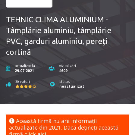
TEHNIC CLIMA ALUMINIUM -
Tâmplărie aluminiu, tâmplărie
PVC, garduri aluminiu, pereți
cortină
actualizat la
vizualizări
29.07.2021
4609
voturi
status
30
neactualizat
Această firmă nu are informaţii
actualizate din 2021. Dacă dețineți această
firmă
click aici.