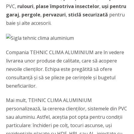
PVC,
rulouri
,
plase
împotriva
insectelor
,
uși
pentru
garaj
,
pergole
,
pervazuri
,
sticlă
securizată
pentru
baie și alte accesorii.
Compania TEHNIC CLIMA ALUMINIUM are în vedere
livrarea unor produse de calitate, care să acopere
nevoile clienților. Echipa este pregătită să ofere
consultanță și să se plieze pe cerințele și bugetul
beneficiarilor.
Mai mult, TEHNIC CLIMA ALUMINIUM
personalizează, la cererea clienților, sistemele din PVC
sau aluminiu. Astfel, aceștia pot opta pentru condiții
particulare: închideri pe colț, tocuri ascunse, uși
rezidențiale placate cu HDF, HPL sau AL, injectate cu