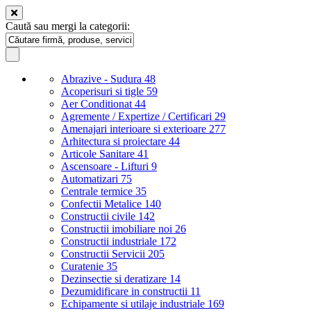
Caută sau mergi la categorii:
Abrazive - Sudura
48
Acoperisuri si tigle
59
Aer Conditionat
44
Agremente / Expertize / Certificari
29
Amenajari interioare si exterioare
277
Arhitectura si proiectare
44
Articole Sanitare
41
Ascensoare - Lifturi
9
Automatizari
75
Centrale termice
35
Confectii Metalice
140
Constructii civile
142
Constructii imobiliare noi
26
Constructii industriale
172
Constructii Servicii
205
Curatenie
35
Dezinsectie si deratizare
14
Dezumidificare in constructii
11
Echipamente si utilaje industriale
169