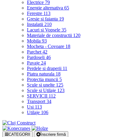
Electrice
79
Energie alternativa
65
Ferestre
113
Gresie si faianta
19
Instalatii
210
Lacuri si Vopsele
35
Materiale de constructii
120
Mobila
93
Mocheta - Covoare
18
Parchet
42
Pardoseli
46
Pavaje
24
Perdele si draperii
11
Piatra naturala
18
Protectia muncii
5
Scule si unelte
125
Scule si Utilaje
123
SERVICII
112
Transport
34
Usi
113
Utilaje
106
CATEGORII
Înscriere firmă