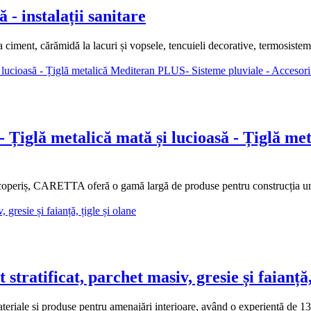
- instalații sanitare
ment, cărămidă la lacuri și vopsele, tencuieli decorative, termosisteme, ț
Țiglă metalică mată și lucioasă - Țiglă me
coperiș, CARETTA oferă o gamă largă de produse pentru construcția unui 
atificat, parchet masiv, gresie și faianță, 
ale și produse pentru amenajări interioare, având o experiență de 13 