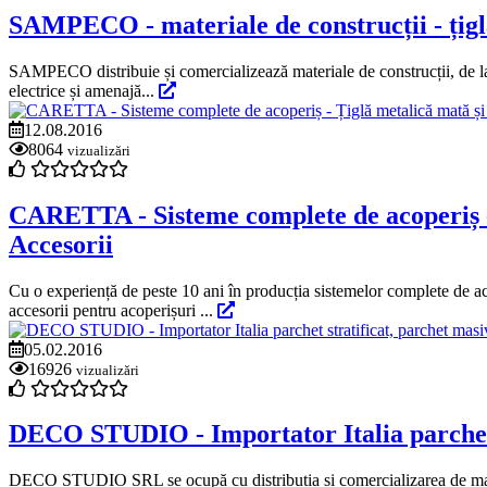
SAMPECO - materiale de construcții - țiglă 
SAMPECO distribuie și comercializează materiale de construcții, de la ci
electrice și amenajă...
12.08.2016
8064
vizualizări
CARETTA - Sisteme complete de acoperiș - 
Accesorii
Cu o experiență de peste 10 ani în producția sistemelor complete de a
accesorii pentru acoperișuri ...
05.02.2016
16926
vizualizări
DECO STUDIO - Importator Italia parchet str
DECO STUDIO SRL se ocupă cu distribuția și comercializarea de materi