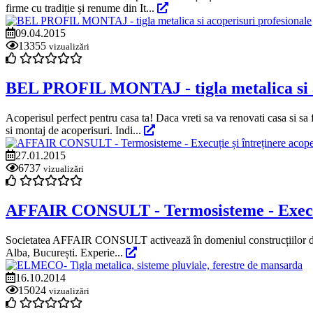
firme cu tradiție și renume din It...
09.04.2015
13355
vizualizări
BEL PROFIL MONTAJ - tigla metalica si a
Acoperisul perfect pentru casa ta! Daca vreti sa va renovati casa si sa
si montaj de acoperisuri. Indi...
27.01.2015
6737
vizualizări
AFFAIR CONSULT - Termosisteme - Execuție
Societatea AFFAIR CONSULT activează în domeniul construcțiilor din anu
Alba, București. Experie...
16.10.2014
15024
vizualizări